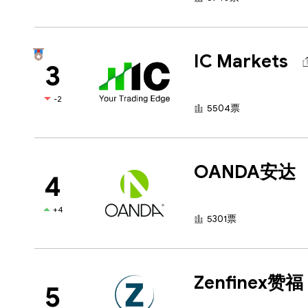
IC Markets
3
-2
5504票
OANDA安达
4
+4
5301票
Zenfinex赞福
5