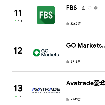
FBS
11
+16
3369票
GO Marke
12
2912票
Avatrade爱
13
+2
2745票