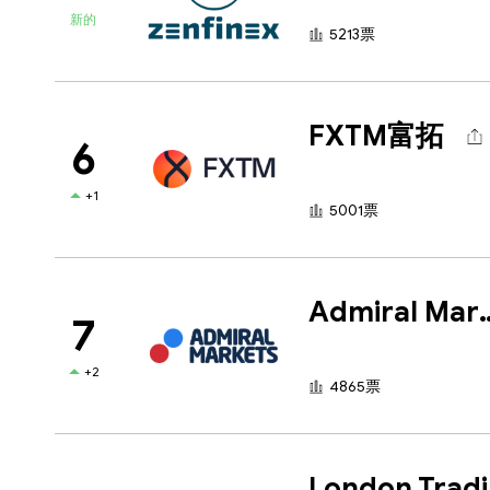
新的
5213票
FXTM富拓
6
+1
5001票
Admiral M
7
+2
4865票
Lo