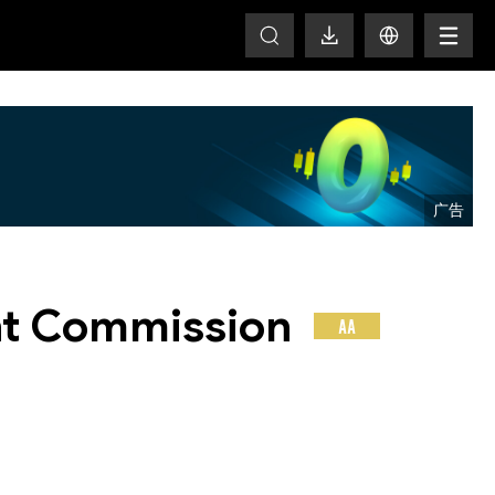
T
ent Commission
AA