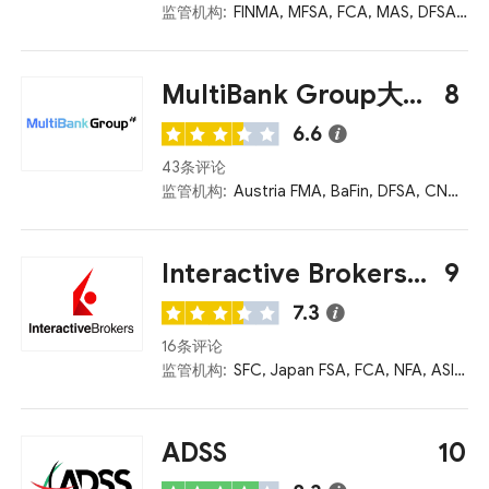
监管机构:
FINMA, MFSA, FCA, MAS, DFSA, SFC
MultiBank Group大通金融
8
6.6
43条评论
监管机构:
Austria FMA, BaFin, DFSA, CNMV, BVI FSC, CIMA, ASIC
Interactive Brokers盈透证券
9
7.3
16条评论
监管机构:
SFC, Japan FSA, FCA, NFA, ASIC, MAS, LBE
ADSS
10