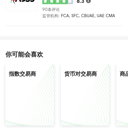
8.3
90条评论
监管机构:
FCA, SFC, CBUAE, UAE CMA
你可能会喜欢
指数交易商
货币对交易商
商