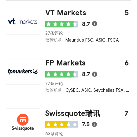
VT Markets
5
8.7
27条评论
监管机构:
Mauritius FSC, ASIC, FSCA
FP Markets
6
8.7
77条评论
监管机构:
CySEC, ASIC, Seychelles FSA, FSCA, Kenya CMA
Swissquote瑞讯
7
7.5
63条评论