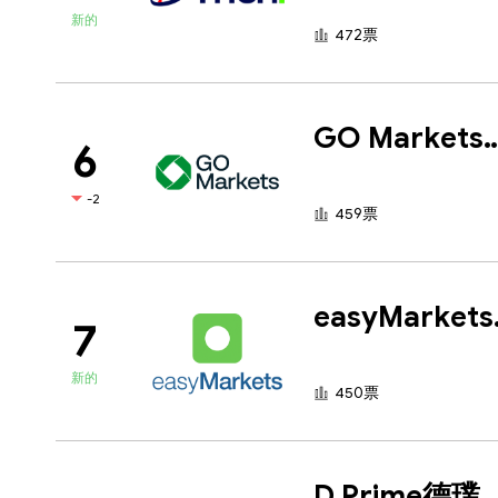
新的
472票
GO Marke
6
-2
459票
ea
7
新的
450票
D Prime德璞