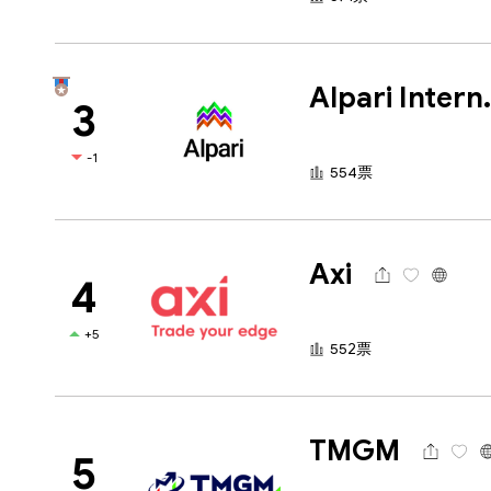
Alpari 
3
-1
554票
Axi
4
+5
552票
TMGM
5