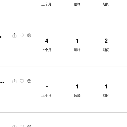
上个月
顶峰
期间
ts高汇
4
1
2
上个月
顶峰
期间
syMarkets易信
-
1
1
上个月
顶峰
期间
资本