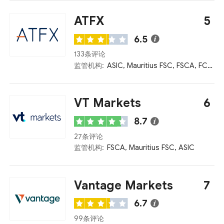
ATFX
5
6.5
133条评论
监管机构:
ASIC, Mauritius FSC, FSCA, FCA, CySEC, Colombia SFC, Seychelles FSA, SFC, SERC, UAE CMA
VT Markets
6
8.7
27条评论
监管机构:
FSCA, Mauritius FSC, ASIC
Vantage Markets
7
6.7
99条评论