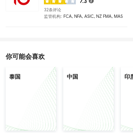
7.3
32条评论
监管机构:
FCA, NFA, ASIC, NZ FMA, MAS
你可能会喜欢
泰国
中国
印