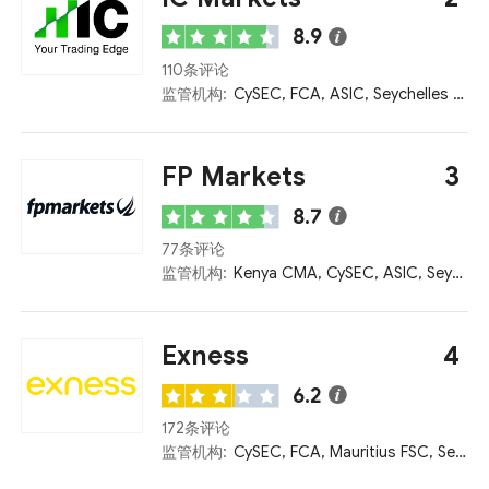
8.9
110条评论
监管机构:
CySEC, FCA, ASIC, Seychelles FSA, Bahamas SCB
FP Markets
3
8.7
77条评论
监管机构:
Kenya CMA, CySEC, ASIC, Seychelles FSA, FSCA
Exness
4
6.2
172条评论
监管机构:
CySEC, FCA, Mauritius FSC, Seychelles FSA, FSCA