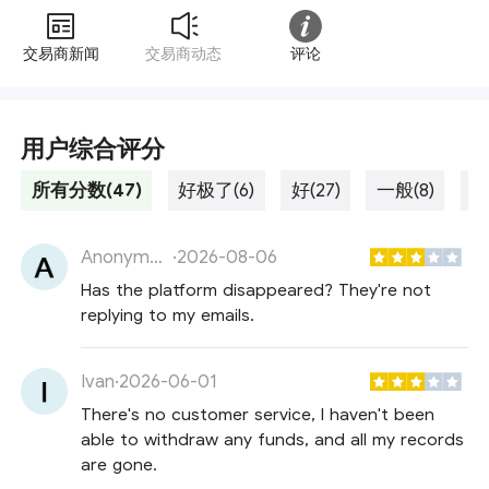
交易商新闻
交易商动态
评论
用户综合评分
所有分数(47)
好极了(6)
好(27)
一般(8)
差
Anonymous
·
2026-08-06
Has the platform disappeared? They're not
replying to my emails.
Ivan
·
2026-06-01
There's no customer service, I haven't been
able to withdraw any funds, and all my records
are gone.