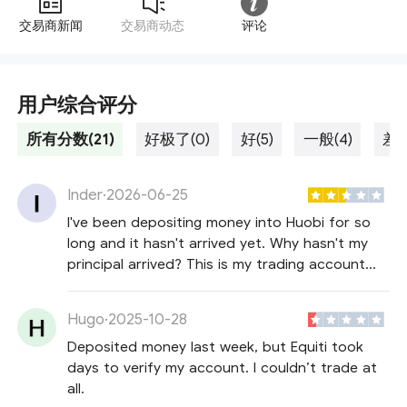
交易商新闻
交易商动态
评论
用户综合评分
所有分数(21)
好极了(0)
好(5)
一般(4)
差劲
Inder
·
2026-06-25
I've been depositing money into Huobi for so
long and it hasn't arrived yet. Why hasn't my
principal arrived? This is my trading account
1013******. I deposited 500 and 800
respectively.
Hugo
·
2025-10-28
Deposited money last week, but Equiti took
days to verify my account. I couldn’t trade at
all.