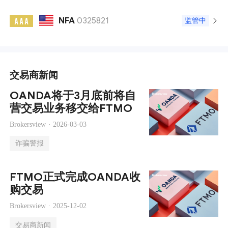
NFA
0325821
A A A
监管中
交易商新闻
OANDA将于3月底前将自
营交易业务移交给FTMO
Brokersview ·
2026-03-03
诈骗警报
FTMO正式完成OANDA收
购交易
Brokersview ·
2025-12-02
交易商新闻