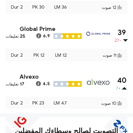
Dur
2
PK
30
LM
36
12
صوت
Global Prime
39
25
6.9
تعليقات
-27
Dur
2
PK
12
LM
12
11
صوت
Alvexo
40
17
4.5
تعليقات
+7
Dur
2
PK
23
LM
47
10
صوت
التصويت لصالح وسطاءك المفضلين