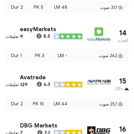
Dur
2
PK
5
LM
48
317
صوت
easyMarkets
14
9
8.5
تعليقات
الجديد
Dur
1
PK
3
LM
-
262
صوت
Avatrade
15
129
6.3
تعليقات
+29
Dur
2
PK
15
LM
44
257
صوت
DBG Markets
16
7
7.2
تعليقات