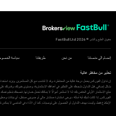
حقوق الطبع والنشر © 2026 FastBull Ltd
إنضام الي منصتنا
من نحن
طريقتنا
سياسة الخصوص
تحذير من مخاطر عالية
إن تداول الفوركس يحمل درجة عالية من المخاطرة، وقد لا تتناسب مع كل المستثمرين. ويزيد استخدام 
بشكل إضافي. قبل التداول نشجعك على التفكير في أهدافك الاستثمارية، ومستوى خبرتك، وقدرتك عل
مبلغ الاستثمار الأولي الخاص بك؛ لذا لا تستثمر أموالًا لا يمكنك تحمل خسارتها. ننصحك بتعليم نفس
الفوركس. إذا كانت لديك أية أسئلة ، يرجى استشارة مستشار مالي أو ضريبي مستقل، أي بيانات وم
الإطلاع فقط، وليست بهدف التداول أو الحصول على توصيات. كما أن الأداء في الماضي لا يعكس تنبؤات