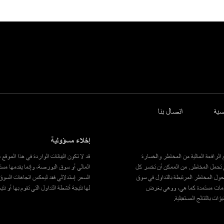
ية
اتصال بنا
إخلاء مسؤولية
الرافعة المالية من المخاطر والخسارة
قد لا تكون البيانات الواردة في هذا الموق
ى تحمل المخاطر. من الممكن أن تخسر كل
المالي أو سوق البورصة، وإنما يقدمها مستث
ك حول المخاطر المرتبطة بالتداول في سوق
السعر إستدلالي فقد ليعكس اتجاهات السوق ف
علومات مستمدة كما هي، ووهي بغرض
لها نتيجة أنشطة التداول التي تقوم بها أو نت
 بالنتائج المستقبلية.