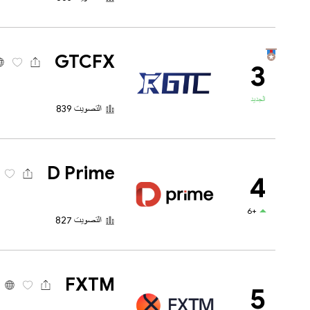
GTCFX
3
الجديد
التصويت 839
D Prime
4
+6
التصويت 827
FXTM
5