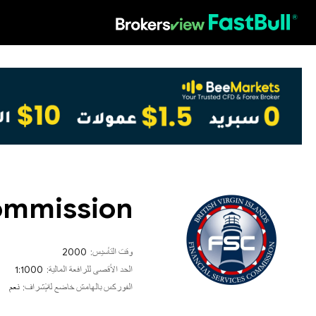
HOT
Commission
وقت التأسيس:
2000
الحد الأقصى للرافعة المالية:
1:1000
الفوركس بالهامش خاضع للإشراف:
نعم