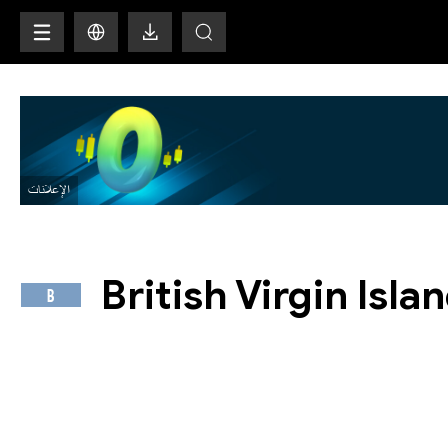
H
British Virgin Isl
B