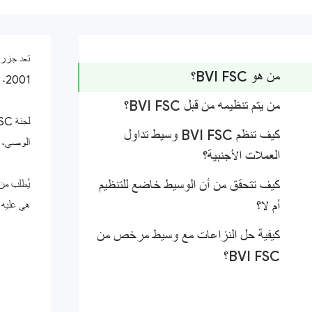
تعد جزر ف
من هو BVI FSC؟
2001، ظهرت لجنة الخدمات المالية في جزر فيرجن البريطانية، الجهة التنظيمية المالية الوطنية، إلى حيز الوجود بهدف حماية وسطاء الفوركس وتجار الفوركس على حد سواء.
من يتم تنظيمه من قبل BVI FSC؟
كيف تنظم BVI FSC وسيط تداول
الوصي، و
العملات الأجنبية؟
كيف تتحقق من أن الوسيط خاضع للتنظيم
أم لا؟
هي عليه 
كيفية حل النزاعات مع وسيط مرخص من
BVI FSC؟