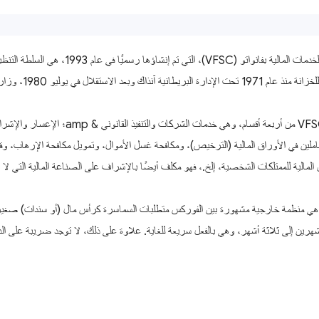
بريطانية آنذاك وبعد الاستقلال في يوليو 1980، وزارة المالية والإدارة الاقتصادية.
تتكون VFSC من أربعة أقسام، وه
املين في الأوراق المالية (الترخيص)، ومكافحة غسل الأموال، وتمويل مكافحة الإرهاب، وقا
المالية للممتلكات الشخصية، إلخ.، فهو مكلف أيضًا بالإشراف على الصناعة المالية التي لا ت
VFS هي منظمة خارجية مشهورة بين الفوركس متطلبات السماسرة كرأس مال (أو سندات) صغي
ين إلى ثلاثة أشهر، وهي بالفعل سريعة للغاية. علاوة على ذلك، لا توجد ضريبة على الدخ