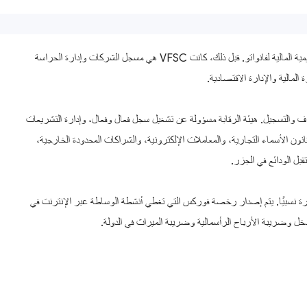
إن لجنة الخدمات المالية بفانواتو (VFSC)، التي تم إنشاؤها رسميًا في عام 1993، هي السلطة التنظيمية المالية لفانواتو. قبل ذلك، كانت VFSC هي مسجل الشركات وإدارة الحراسة
ي خدمات الشركات والتنفيذ القانوني & amp؛ الإعسار والإشراف والتسجيل. هيئة الرقابة مسؤولة عن تشغيل سجل فعال وفعال، وإدارة التشريعات
نون الأسماء التجارية، والمعاملات الإلكترونية، والشراكات المحدودة الخارجية،
قبل الودائع في الجزر.
رة نسبيًا. يتم إصدار رخصة فوركس التي تغطي أنشطة الوساطة عبر الإنترنت في
ل وضريبة الأرباح الرأسمالية وضريبة الميراث في الدولة.