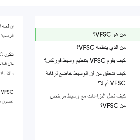
من هو VFSC؟
الرسمية للخزانة منذ عام 1971 تحت الإدارة ال
من الذي ينظمه VFSC؟
كيف يقوم VFSC بتنظيم وسيط فوركس؟
مثل المتع
كيف تتحقق من أن الوسيط خاضع لرقابة
والأوراق 
VFSC أم لا؟
C
كيف تحل النزاعات مع وسيط مرخص
غضون شهر
من VFSC؟