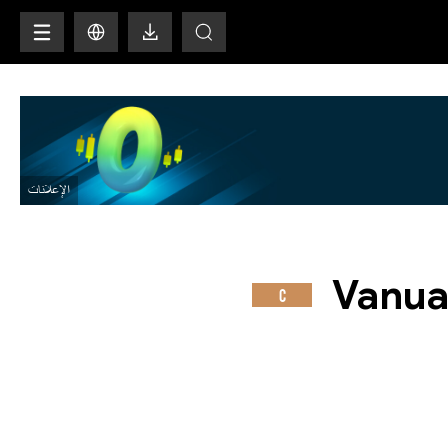
H
Vanua
C