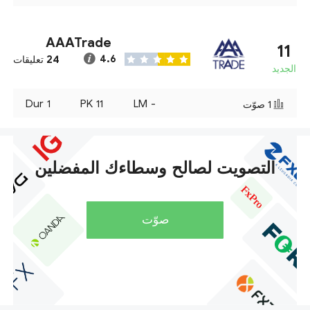
AAATrade
11
24
4.6
تعليقات
الجديد
Dur
1
PK
11
LM
-
1
صوّت
التصويت لصالح وسطاءك المفضلين
صوّت