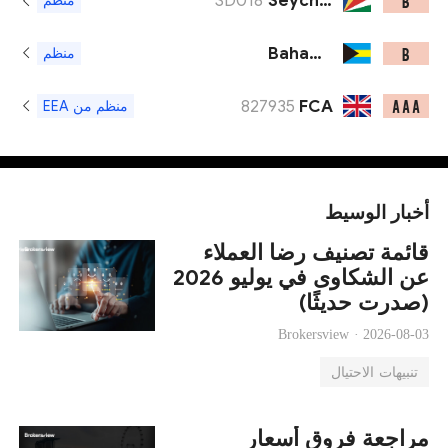
SD018
Seychelles FSA
B
منظم
Bahamas SCB
B
منظم
827935
FCA
A A A
منظم من EEA
أخبار الوسيط
قائمة تصنيف رضا العملاء
عن الشكاوى في يوليو 2026
(صدرت حديثًا)
Brokersview ·
2026-08-03
تنبيهات الاحتيال
مراجعة فروق أسعار