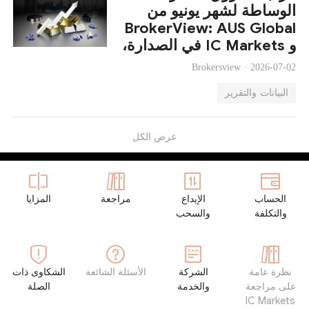
الوساطة لشهر يونيو من
BrokerView: AUS Global
و IC Markets في الصدارة،
بينما تتفاوت تكاليف تداول
Brokersview ·
2026-07-02
الذهب بشكل كبير
البيانات والتقرير
عرض الكل
الحساب
الإيداع
مراجعة
المزايا
والتكلفة
والسحب
نظرة عامة
الشركة
الأسئلة الشائعة
الشكاوى ذات
على مراجعة
والخدمة
الصلة
IC Markets