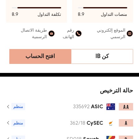
منصات التداول
8.9
تكلفة التداول
8.9
الموقع إلكتروني
رقم
طريقة الاتصال
الرسمي
الهاتف
الرسمية
كن IB
افتح الحساب
حالة الترخيص
335692
ASIC
A A
منظم
362/18
CySEC
A
منظم