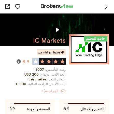
خاضع للتنظيم
IC Markets
وسيط ذو أداء جيد
8.9
وقت التأسيس:
2007
الحد الأدنى للإيداع:
200 USD
عنوان المقر:
Seychelles
الحد الأقصى للرافعة المالية:
1 : 500
(110 المراجعة) >
التنظيم والامتثال
8.9
السمعة والجودة
8.9