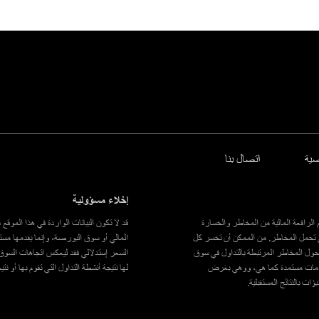
ية
اتصال بنا
إخلاء مسؤولية
الرافعة المالية من المخاطر والخسارة
قد لا تكون البيانات الواردة في هذا الموق
ى تحمل المخاطر. من الممكن أن تخسر كل
المالي أو سوق البورصة، وإنما يقدمها مستث
ك حول المخاطر المرتبطة بالتداول في سوق
السعر إستدلالي فقد ليعكس اتجاهات السوق ف
علومات مستمدة كما هي، ووهي بغرض
لها نتيجة أنشطة التداول التي تقوم بها أو نت
 بالنتائج المستقبلية.