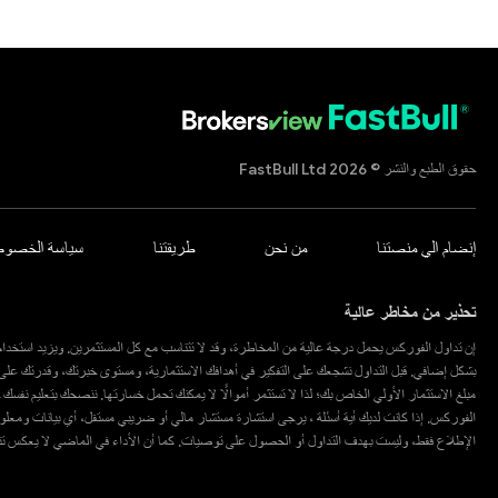
حقوق الطبع والنشر © 2026 FastBull Ltd
إنضام الي منصتنا
من نحن
طريقتنا
سياسة الخصوص
تحذير من مخاطر عالية
إن تداول الفوركس يحمل درجة عالية من المخاطرة، وقد لا تتناسب مع كل المستثمرين. ويزيد استخدام 
بشكل إضافي. قبل التداول نشجعك على التفكير في أهدافك الاستثمارية، ومستوى خبرتك، وقدرتك عل
مبلغ الاستثمار الأولي الخاص بك؛ لذا لا تستثمر أموالًا لا يمكنك تحمل خسارتها. ننصحك بتعليم نفس
الفوركس. إذا كانت لديك أية أسئلة ، يرجى استشارة مستشار مالي أو ضريبي مستقل، أي بيانات وم
الإطلاع فقط، وليست بهدف التداول أو الحصول على توصيات. كما أن الأداء في الماضي لا يعكس تنبؤات