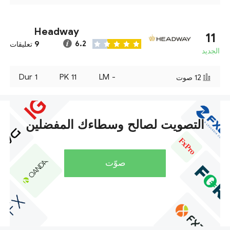
Headway
11
9
6.2
تعليقات
الجديد
Dur
1
PK
11
LM
-
12
صوت
التصويت لصالح وسطاءك المفضلين
صوّت