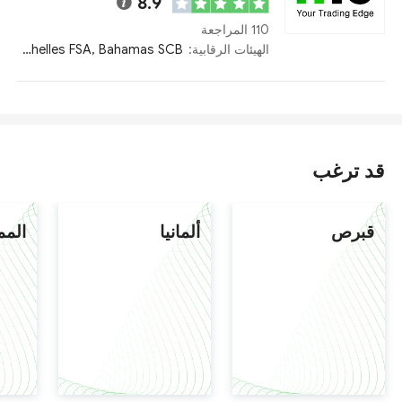
8.9
110 المراجعة
الهيئات الرقابية:
CySEC, FCA, ASIC, Seychelles FSA, Bahamas SCB
قد ترغب
قبرص
ألمانيا
المم