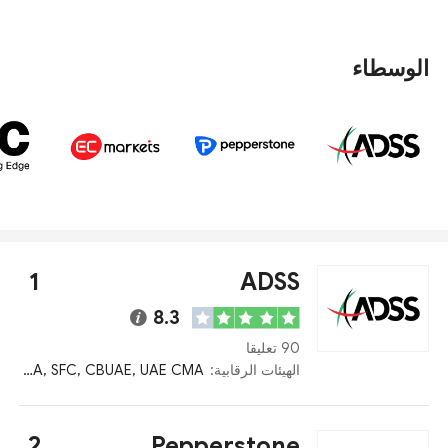
أفضل الوسطاء الذين يقبلون WebMoney أدناه.
الوسطاء
1
ADSS
8.3
90 تعليقا
الهيئات الرقابية:
FCA, SFC, CBUAE, UAE CMA
2
Pepperstone