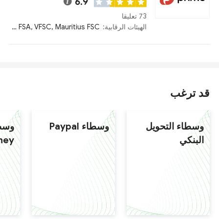
6.9
73 تعليقا
الهيئات الرقابية:
FCA, Seychelles FSA, VFSC, Mauritius FSC
قد ترغب
وسطاء التحويل
وسطاء Paypal
وسط
البنكي
ney