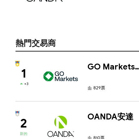
熱門交易商
GO Marke
1
+3
829票
OANDA安達
2
新的
810票