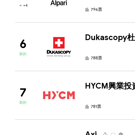
+4
796票
6
新的
788票
HYCM興業投
7
新的
781票
Axi