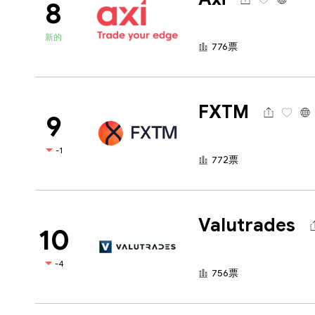
8
新的
776票
FXTM
9
-1
772票
Valutrades
10
-4
756票