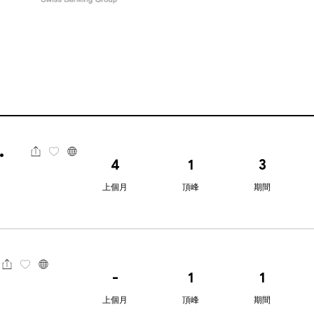
ts高匯
4
1
3
上個月
頂峰
期間
-
1
1
上個月
頂峰
期間