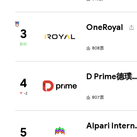
OneRoyal
3
新的
808票
D Prime德璞
4
-2
807票
Alpari 
5