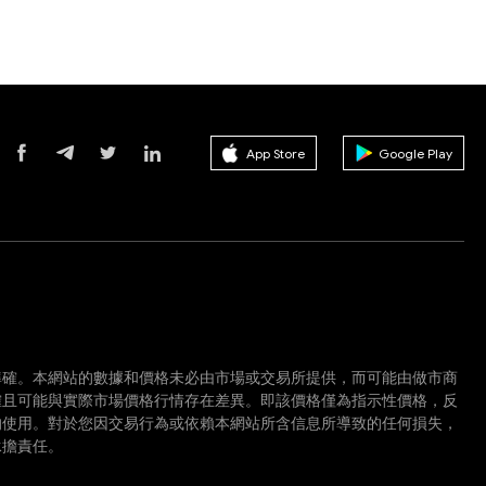
App Store
Google Play
準確。本網站的數據和價格未必由市場或交易所提供，而可能由做市商
確且可能與實際市場價格行情存在差異。即該價格僅為指示性價格，反
的使用。對於您因交易行為或依賴本網站所含信息所導致的任何損失，
承擔責任。