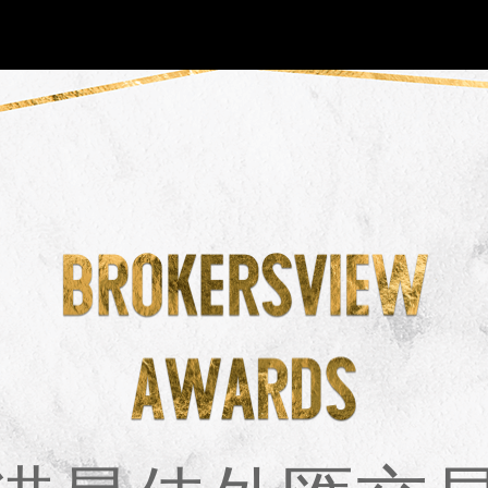
NEW
HO