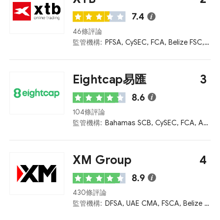
7.4
46條評論
監管機構:
PFSA, CySEC, FCA, Belize FSC, CNMV
Eightcap易匯
3
8.6
104條評論
監管機構:
Bahamas SCB, CySEC, FCA, ASIC, VFSC
XM Group
4
8.9
430條評論
監管機構:
DFSA, UAE CMA, FSCA, Belize FSC, Seychelles FSA, Mauritius FSC, ASIC, FCA, CySEC