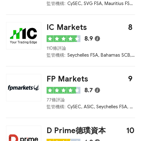
監管機構:
CySEC, SVG FSA, Mauritius FSC, Seychelles FSA, ASIC
IC Markets
8
8.9
110條評論
監管機構:
Seychelles FSA, Bahamas SCB, ASIC, FCA, CySEC
FP Markets
9
8.7
77條評論
監管機構:
CySEC, ASIC, Seychelles FSA, FSCA, Kenya CMA
D Prime德璞資本
10