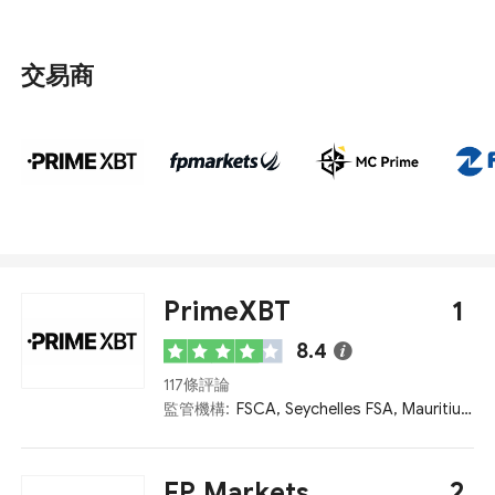
但在基礎設施和投資者教育方面仍需進一步發展。 我們綜
合考慮了最低入金、監管、客戶服務、網站語言、評級等
因素，選出了巴基斯坦排名前十的外匯經紀商。
交易商
PrimeXBT
1
8.4
117條評論
監管機構:
FSCA, Seychelles FSA, Mauritius FSC
FP Markets
2