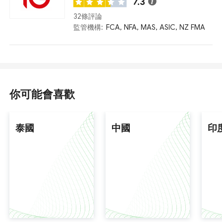
7.3
32條評論
監管機構:
FCA, NFA, MAS, ASIC, NZ FMA
你可能會喜歡
泰國
中國
印