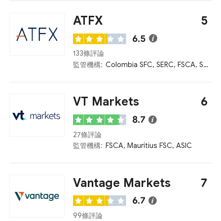
ATFX
5
6.5
133條評論
監管機構:
Colombia SFC, SERC, FSCA, Seychelles FSA, Mauritius FSC, ASIC, FCA, CySEC, SFC, UAE CMA
VT Markets
6
8.7
27條評論
監管機構:
FSCA, Mauritius FSC, ASIC
Vantage Markets
7
6.7
99條評論