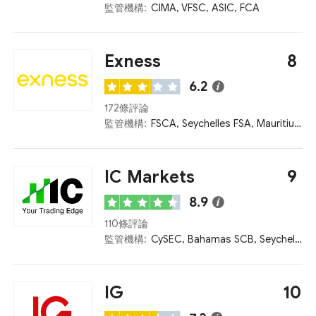
監管機構:
CIMA, VFSC, ASIC, FCA
Exness
8
6.2
172條評論
監管機構:
FSCA, Seychelles FSA, Mauritius FSC, FCA, CySEC
IC Markets
9
8.9
110條評論
監管機構:
CySEC, Bahamas SCB, Seychelles FSA, ASIC, FCA
IG
10