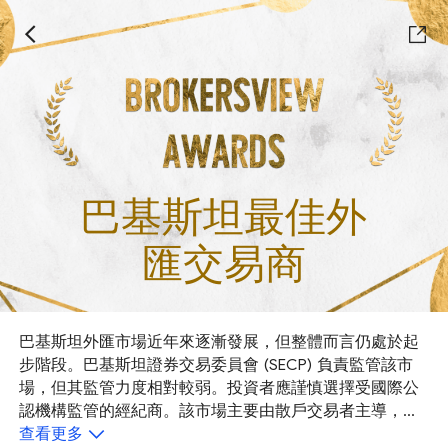
巴基斯坦最佳外
匯交易商
巴基斯坦外匯市場近年來逐漸發展，但整體而言仍處於起
步階段。巴基斯坦證券交易委員會 (SECP) 負責監管該市
場，但其監管力度相對較弱。投資者應謹慎選擇受國際公
認機構監管的經紀商。該市場主要由散戶交易者主導，主
要交易貨幣對和黃金，槓桿率較高。儘管市場潛力巨大，
查看更多