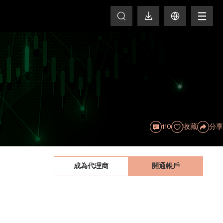
T
110
收藏
分享
成為代理商
開通帳戶