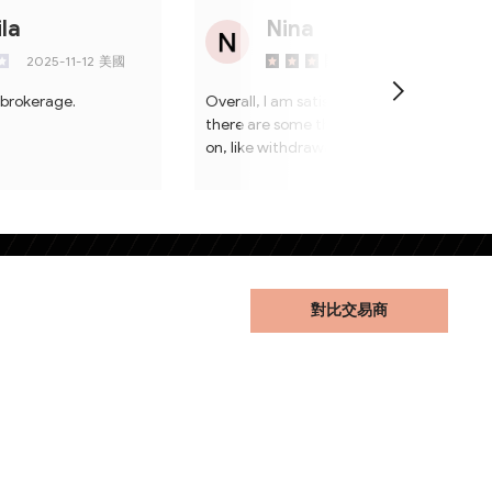
ila
Nina
2025-11-12
美國
2024-03-13
加拿
d brokerage.
Overall, I am satisfied with this broker bu
there are some things they should work
on, like withdrawal.
對比交易商