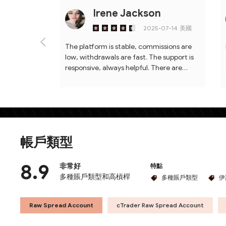
Irene Jackson
2025-07-14
美國
The platform is stable, commissions are
low, withdrawals are fast. The support is
responsive, always helpful. There are
almost no downsides, except that there
are not enough Russian-language training
materials. Overall, it is a good broker.
帳戶類型
8.9
非常好
特點
多種賬戶類型和高槓桿
多種賬戶類型
伊
Raw Spread Account
cTrader Raw Spread Account