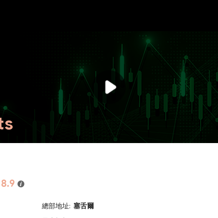
NEW
HO
ts
8.9
總部地址:
塞舌爾