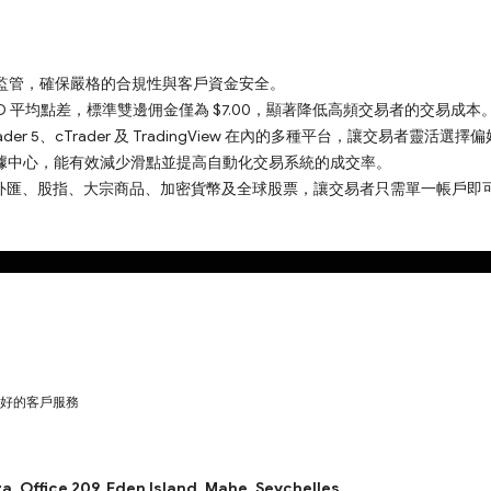
es FSA 監管，確保嚴格的合規性與客戶資金安全。
R/USD 平均點差，標準雙邊佣金僅為 $7.00，顯著降低高頻交易者的交易成本
Trader 5、cTrader 及 TradingView 在內的多種平台，讓交易者靈活
Y4 數據中心，能有效減少滑點並提高自動化交易系統的成交率。
外匯、股指、大宗商品、加密貨幣及全球股票，讓交易者只需單一帳戶即
好的客戶服務
a, Office 209, Eden Island, Mahe, Seychelles