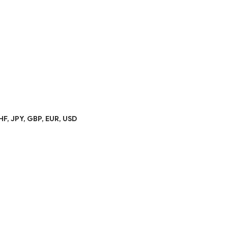
HF,
JPY,
GBP,
EUR,
USD