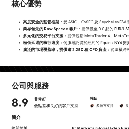
核心優勢
高度安全的監管框架
：受 ASIC、CySEC 及 Seychell
業界領先的 Raw Spread 帳戶
：提供低至 0.0 點的 EU
多元化的交易平台支援
：提供包括 MetaTrader 4、Meta
極低延遲的執行速度
：伺服器託管於紐約的 Equinix N
廣泛的市場覆蓋率，提供逾 2,250 種 CFD 資產
：範圍橫跨
公司與服務
8.9
特點
非常好
低點差和良好的客戶支持
多語言支持
良
簡介
總部地址
IC Markets Global Eden Plaz