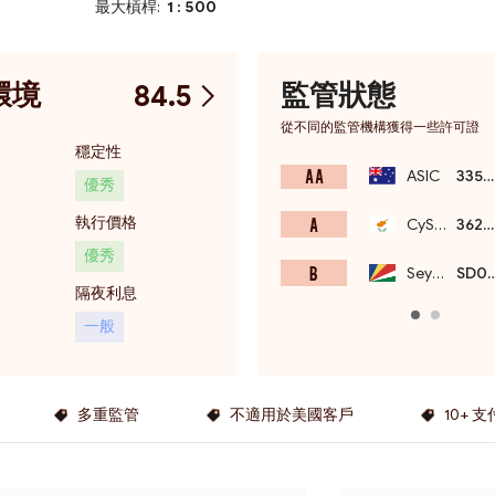
最大槓桿:
1 : 500
環境
監管狀態
84.5
從不同的監管機構獲得一些許可證
穩定性
A A
ASIC
335692
優秀
執行價格
A
CySEC
362/18
優秀
B
Seychelles FSA
SD0
隔夜利息
一般
多重監管
不適用於美國客戶
10+ 