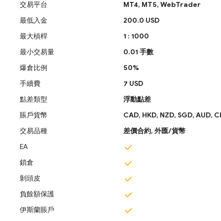
交易平台
MT4,
MT5,
WebTrader
最低入金
200.0 USD
最大槓桿
1 : 1000
最小交易量
0.01 手數
爆倉比例
50%
手續費
7 USD
點差類型
浮動點差
賬戶貨幣
CAD,
HKD,
NZD,
SGD,
‎AUD,
C
交易品種
差價合約,
外匯/貨幣
EA
鎖倉
剝頭皮
負餘額保護
伊斯蘭賬戶