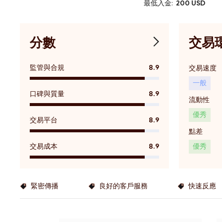
最低入金:
200 USD
分數
交易
監管與合規
8.9
交易速度
一般
口碑與質量
8.9
流動性
優秀
交易平台
8.9
點差
交易成本
8.9
優秀
緊密傳播
良好的客戶服務
快速反應