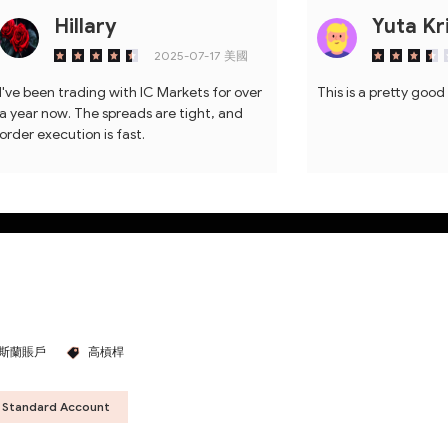
Hillary
Yuta Kr
2025-07-17
美國
I've been trading with IC Markets for over
This is a pretty goo
a year now. The spreads are tight, and
order execution is fast.
斯蘭賬戶
高槓桿
Standard Account