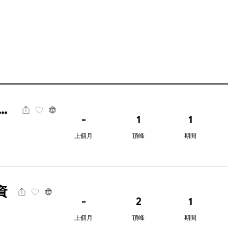
syMarkets易信
-
1
1
上個月
頂峰
期間
資
-
2
1
上個月
頂峰
期間