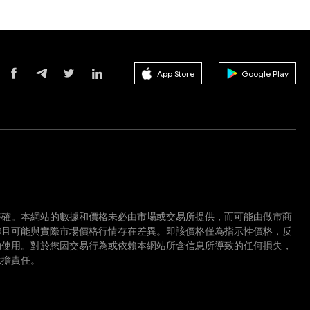
App Store
Google Play
準確。本網站的數據和價格未必由市場或交易所提供，而可能由做市商
確且可能與實際市場價格行情存在差異。即該價格僅為指示性價格，反
的使用。對於您因交易行為或依賴本網站所含信息所導致的任何損失，
承擔責任。