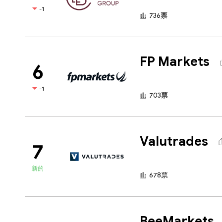
-1
736票
FP Markets
6
-1
703票
Valutrades
7
新的
678票
BeeMarkets