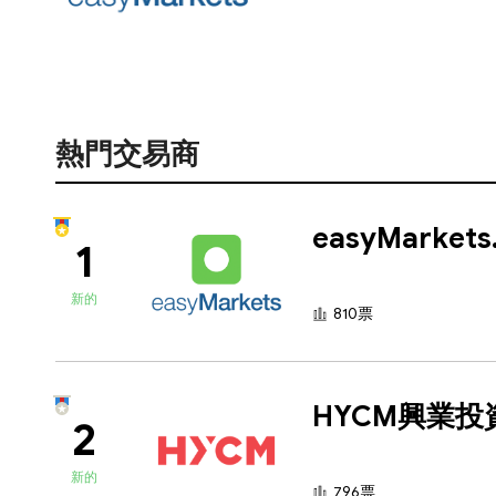
熱門交易商
ea
1
新的
810票
HYCM興業投
2
新的
796票