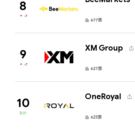
8
-7
677票
XM Group
9
-7
627票
OneRoyal
10
新的
623票