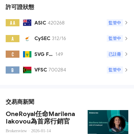
許可證狀態
ASIC
420268
A A
監管中
CySEC
312/16
A
監管中
SVG FSA
149
C
已註冊
VFSC
700284
B
監管中
交易商新聞
OneRoyal任命Marilena
Iakovou為首席行銷官
Brokersview ·
2026-01-14