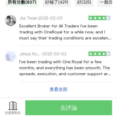
所有分數(837)
好極了(429)
好(325)
一般(54)
Jss Twan
·
2025-02-03
Excellent Broker for All Traders I've been
trading with OneRoyal for a while now, and I
must say their trading conditions are excellent.
Tight spreads, fast execution, and a reliable
platform make them my go-to broker. Highly
Jesus Acosta
·
2025-02-03
recommended!
I’ve been trading with One Royal for a few
months, and everything has been smooth. The
spreads, execution, and customer support are
all top-notch!
查看全部
去評論
交易商對比