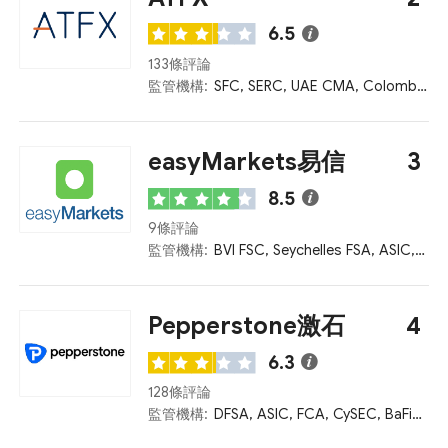
6.5
133條評論
監管機構:
SFC, SERC, UAE CMA, Colombia SFC, CySEC, FCA, ASIC, Mauritius FSC, Seychelles FSA, FSCA
easyMarkets易信
3
8.5
9條評論
監管機構:
BVI FSC, Seychelles FSA, ASIC, CySEC, PFSA
Pepperstone激石
4
6.3
128條評論
監管機構:
DFSA, ASIC, FCA, CySEC, BaFin, Bahamas SCB, Kenya CMA