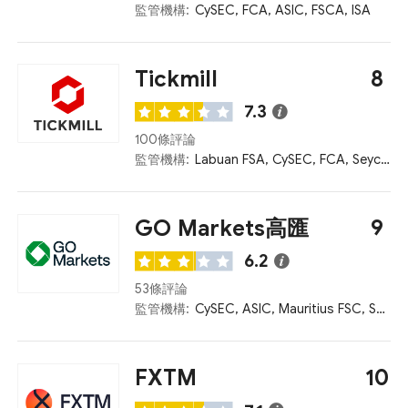
監管機構:
CySEC, FCA, ASIC, FSCA, ISA
Tickmill
8
7.3
100條評論
監管機構:
Labuan FSA, CySEC, FCA, Seychelles FSA, FSCA
GO Markets高匯
9
6.2
53條評論
監管機構:
CySEC, ASIC, Mauritius FSC, Seychelles FSA, SVG FSA
FXTM
10