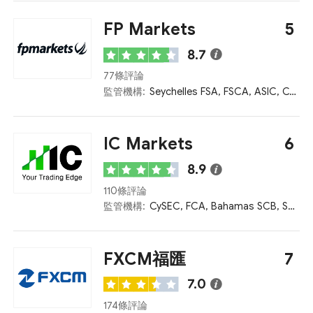
FP Markets
5
8.7
77條評論
監管機構:
Seychelles FSA, FSCA, ASIC, CySEC, Kenya CMA
IC Markets
6
8.9
110條評論
監管機構:
CySEC, FCA, Bahamas SCB, Seychelles FSA, ASIC
FXCM福匯
7
7.0
174條評論