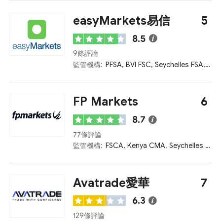
easyMarkets易信
5
8.5
9條評論
監管機構:
PFSA, BVI FSC, Seychelles FSA, ASIC, CySEC
FP Markets
6
8.7
77條評論
監管機構:
FSCA, Kenya CMA, Seychelles FSA, ASIC, CySEC
Avatrade愛華
7
6.3
129條評論