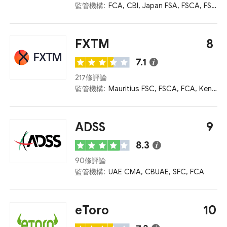
監管機構:
FCA, CBI, Japan FSA, FSCA, FSRA, BVI FSC, ASIC, ISA
FXTM
8
7.1
217條評論
監管機構:
Mauritius FSC, FSCA, FCA, Kenya CMA
ADSS
9
8.3
90條評論
監管機構:
UAE CMA, CBUAE, SFC, FCA
eToro
10