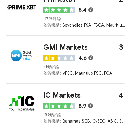
8.4
117條評論
監管機構:
Seychelles FSA, FSCA, Mauritius FSC
GMI Markets
3
4.6
21條評論
監管機構:
VFSC, Mauritius FSC, FCA
IC Markets
4
8.9
110條評論
監管機構:
Bahamas SCB, CySEC, ASIC, Seychelles FSA, FCA