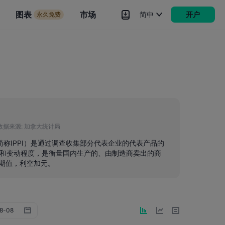
市场
图表
市场
简中
开户
永久免费
rokers
更多
数据来源:
加拿大统计局
Index，简称IPPI）是通过调查收集部分代表企业的代表产品的
和变动程度，是衡量国内生产的、由制造商卖出的商
预期值，利空加元。