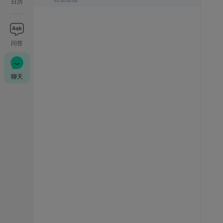
日历
问答
聊天