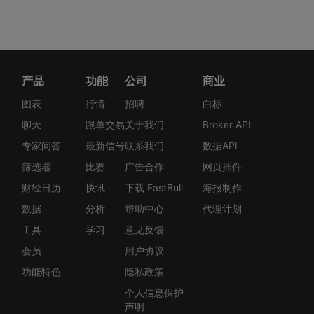
产品
功能
公司
商业
图表
行情
招聘
白标
聊天
跟单交易
关于我们
Broker API
专家问答
最新信号
联系我们
数据API
筛选器
比赛
广告合作
网页插件
财经日历
快讯
下载 FastBull
海报制作
数据
分析
帮助中心
代理计划
工具
学习
意见反馈
会员
用户协议
功能特色
隐私政策
个人信息保护
声明