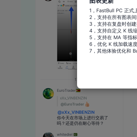
图表更新
1，FastBull PC 正式
2，支持在所有图表间
3，支持在复盘时创建
4，支持自定义 K 线缩
5，支持在 MA 等指
6，优化 K 线加载速度
7，其他体验优化和 Bu