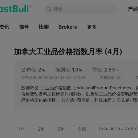
搜索
搜索
产品
图表
产品
永久免费
资讯
信号
比赛
Brokers
资讯
更多
信号
比赛
B
加拿大工业品价格指数月率 (4月)
公布值:
2%
预测值:
1.3%
前值:
2.8%
公布时间:
2026-05-22 12:30
(UTC+0)
发布频率:
每月
数据释义: 工业品价格指数（IndustrialProductPrice
价格变动资料加权计算的相对数，以反映工业品价格变动趋势
品价格变化的指标。 公布值>预期值，利好加元； 公布值<
1年
2年
5年
全部