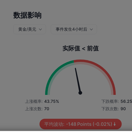
数据影响
黄金/美元
事件发生4小时后
实际值 < 前值
上涨概率:
43.75%
下跌概率:
56.2
上涨次数:
70
下跌次数:
90
平均波动:
-148
Points
(-0.02%)