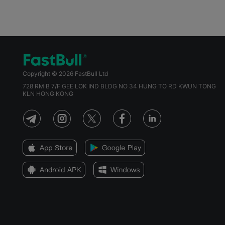
Copyright © 2026 FastBull Ltd
728 RM B 7/F GEE LOK IND BLDG NO 34 HUNG TO RD KWUN TONG
KLN HONG KONG