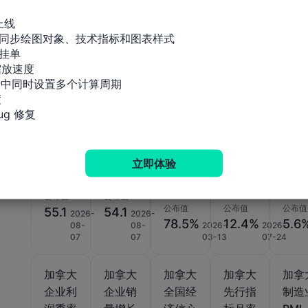
上线

相关指标
同步绘图对象、技术指标和图表样式

挂单

放速度

加拿大
加拿大
加拿大
加拿大
加拿
标中同时设置多个计算周期

Ivey
Ivey
产能利
工业品
批发


PMI
PMI
用率
价格指
存年
g 修复
(季调
(未季
(季调
数年率
(5月
后) (7
调) (7
后) (第
(6月)
月)
月)
四季
立即体验
度)
公布值
公布值
公布值
公布值
公布值
55.1
54.1
2026-
2026-
78.5%
12.4%
5.6
08-
08-
2026-
2026-
07
07
03-13
07-24
加拿大
加拿大
加拿大
加拿大
加拿
企业利
企业销
全国经
先行指
制造