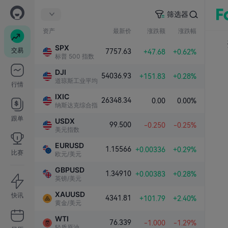
筛选器
资产
最新价
涨跌额
涨跌幅
SPX
交易
7757.63
+47.68
+0.62%
标普 500 指数
DJI
54036.93
+151.83
+0.28%
道琼斯工业平均指数
行情
IXIC
26348.34
0.00
0.00%
纳斯达克综合指数
跟单
USDX
99.500
-0.250
-0.25%
美元指数
EURUSD
1.15566
+0.00336
+0.29%
比赛
欧元/美元
GBPUSD
1.34910
+0.00383
+0.28%
英镑/美元
XAUUSD
快讯
4341.81
+101.79
+2.40%
黄金/美元
WTI
76.339
-1.000
-1.29%
轻质原油