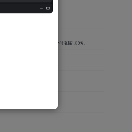
灾。
特币回升突破6.5万美元，24小时涨幅1.08%。
责任。