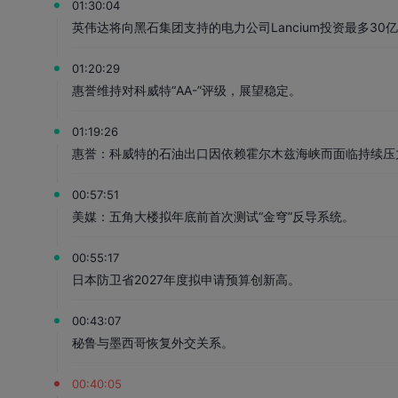
01:30:04
英伟达将向黑石集团支持的电力公司Lancium投资最多30亿
01:20:29
惠誉维持对科威特“AA-”评级，展望稳定。
01:19:26
惠誉：科威特的石油出口因依赖霍尔木兹海峡而面临持续压
00:57:51
美媒：五角大楼拟年底前首次测试“金穹”反导系统。
00:55:17
日本防卫省2027年度拟申请预算创新高。
00:43:07
秘鲁与墨西哥恢复外交关系。
00:40:05