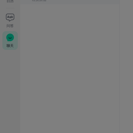
日历
问答
聊天