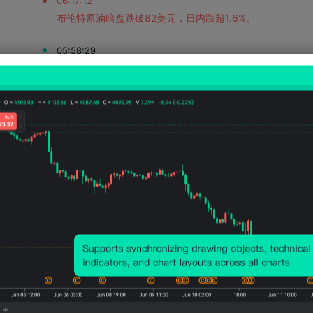
06:17:12
布伦特原油暗盘跌破82美元，日内跌超1.6%。
05:58:29
俄罗斯国防部：俄武装力量夜间对基辅的军工企业和燃油库
04:33:06
美官员：预计霍尔木兹海峡协议将“很快达成”。
04:13:45
文件显示，赛富时将在旧金山总部裁员74人。
04:13:26
金饰克价重返1300元。
04:13:10
消息人士：马斯克拒绝让乌克兰用“星链”打击俄境内目标。
04:11:21