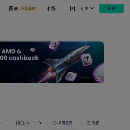
市场
图表
市场
简中
开户
永久免费
rokers
更多
AD
行
特朗普动态
专题关注
只看重要
设置