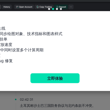
当地官员称，俄罗斯伊尔斯基炼油厂遭无人机袭击后发生火
04:00:21
德意志银行：英国第二季度GDP下行风险有所增加。
上线

03:25:52
同步绘图对象、技术指标和图表样式

【比特币回升突破6.5万美元】8月8日，据HTX行情数据，比
挂单

放速度

03:10:53
标中同时设置多个计算周期

德意志银行：预计美国7月CPI环比上涨0.15%。


g 修复
02:49:40
也门军方：胡塞武装及其支持者应对持续升级的局势负全部
立即体验
02:45:01
纽约原油暗盘跌破77美元，日内跌超1.7%。
02:42:31
土耳其称沙土巴三国防务协议与北约条款不冲突。