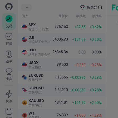
筛选器
资产
最新价
涨跌额
涨跌幅
SPX
交易
7757.63
+47.68
+0.62%
标普 500 指数
DJI
54036.93
+151.83
+0.28%
道琼斯工业平均指数
行情
IXIC
26348.34
0.00
0.00%
纳斯达克综合指数
跟单
USDX
99.500
-0.250
-0.25%
美元指数
EURUSD
1.15566
+0.00336
+0.29%
比赛
欧元/美元
GBPUSD
1.34910
+0.00383
+0.28%
英镑/美元
XAUUSD
快讯
4341.81
+101.79
+2.40%
黄金/美元
WTI
76.339
-1.000
-1.29%
轻质原油