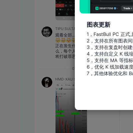
图表更新
1，FastBull PC 正式
2，支持在所有图表间
3，支持在复盘时创建
4，支持自定义 K 线缩
5，支持在 MA 等指
6，优化 K 线加载速度
7，其他体验优化和 Bu