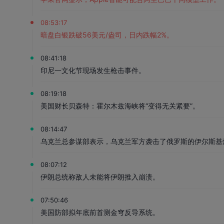
08:53:17
暗盘白银跌破56美元/盎司，日内跌幅2%。
08:41:18
印尼一文化节现场发生枪击事件。
08:19:18
美国财长贝森特：霍尔木兹海峡将“变得无关紧要”。
08:14:47
乌克兰总参谋部表示，乌克兰军方袭击了俄罗斯的伊尔斯基
08:07:12
伊朗总统称敌人未能将伊朗推入崩溃。
07:50:46
美国防部拟年底前首测金穹反导系统。