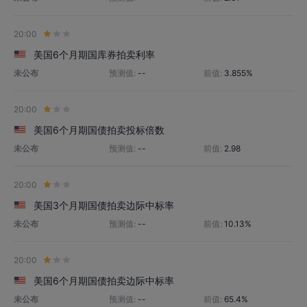
20:00
美国6个月期国库券拍卖利率
未公布
预测值:
--
前值:
3.855%
20:00
美国6个月期国债拍卖投标倍数
未公布
预测值:
--
前值:
2.98
20:00
美国3个月期国债拍卖边际中标率
未公布
预测值:
--
前值:
10.13%
20:00
美国6个月期国债拍卖边际中标率
未公布
预测值:
--
前值:
65.4%