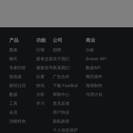
产品
功能
公司
商业
图表
行情
招聘
白标
聊天
跟单交易
关于我们
Broker API
专家问答
最新信号
联系我们
数据API
筛选器
比赛
广告合作
网页插件
财经日历
快讯
下载 FastBull
海报制作
数据
分析
帮助中心
代理计划
工具
学习
意见反馈
会员
用户协议
功能特色
隐私政策
个人信息保护