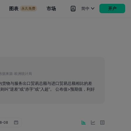
市场
图表
市场
简中
开户
永久免费
rokers
更多
数据来源:
欧洲统计局
期内货物与服务出口贸易总额与进口贸易总额相比的差
则叫“逆差”或“赤字”或“入超”。 公布值>预期值，利好