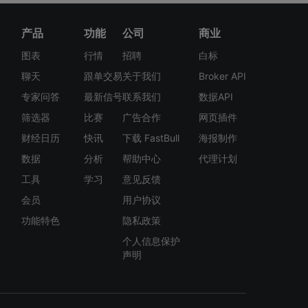
产品
功能
公司
商业
图表
行情
招聘
白标
聊天
跟单交易
关于我们
Broker API
专家问答
最新信号
联系我们
数据API
筛选器
比赛
广告合作
网页插件
财经日历
快讯
下载 FastBull
海报制作
数据
分析
帮助中心
代理计划
工具
学习
意见反馈
会员
用户协议
功能特色
隐私政策
个人信息保护
声明