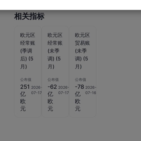
相关指标
欧元区
欧元区
欧元区
经常账
经常账
贸易账
(季调
(未季
(未季
后) (5
调) (5
调) (5
月)
月)
月)
公布值
公布值
公布值
251
-62
-78
2026-
2026-
2026-
07-17
07-17
07-16
亿
亿
亿
欧
欧
欧
元
元
元