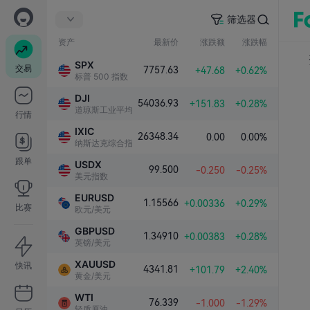
筛选器
资产
最新价
涨跌额
涨跌幅
SPX
交易
7757.63
+47.68
+0.62%
标普 500 指数
DJI
54036.93
+151.83
+0.28%
道琼斯工业平均指数
行情
IXIC
26348.34
0.00
0.00%
纳斯达克综合指数
跟单
USDX
99.500
-0.250
-0.25%
美元指数
EURUSD
1.15566
+0.00336
+0.29%
比赛
欧元/美元
GBPUSD
1.34910
+0.00383
+0.28%
英镑/美元
XAUUSD
快讯
4341.81
+101.79
+2.40%
黄金/美元
WTI
76.339
-1.000
-1.29%
轻质原油