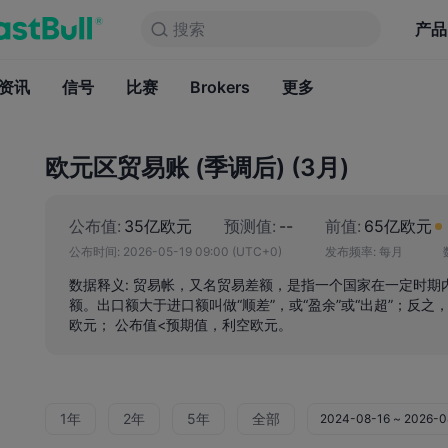
搜索
搜索
产品
图表
产品
永久免费
资讯
信号
比赛
Brokers
资讯
更多
信号
比赛
B
欧元区贸易账 (季调后) (3月)
公布值:
35亿欧元
预测值:
--
前值:
65亿欧元
公布时间:
2026-05-19 09:00
(UTC+0)
发布频率:
每月
数据释义: 贸易帐，又名贸易差额，是指一个国家在一定时
额。出口额大于进口额叫做“顺差”，或“盈余”或“出超”；反之，
欧元； 公布值<预期值，利空欧元。
1年
2年
5年
全部