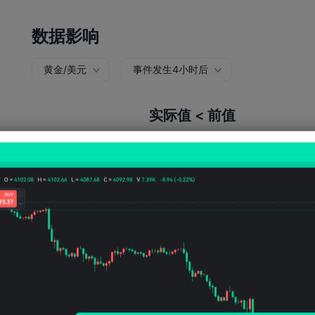
数据影响
黄金/美元
事件发生4小时后
实际值 < 前值
上涨概率:
53.51%
下跌概率:
46.4
上涨次数:
61
下跌次数:
53
平均波动:
40
Points
(0.03%)