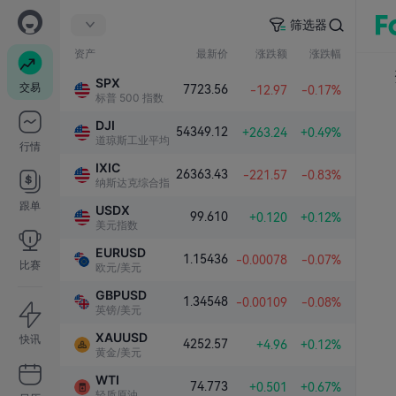
筛选器
资产
最新价
涨跌额
涨跌幅
SPX
交易
7723.56
-12.97
-0.17%
标普 500 指数
DJI
54349.12
+263.24
+0.49%
道琼斯工业平均指数
行情
IXIC
26363.43
-221.57
-0.83%
纳斯达克综合指数
跟单
USDX
99.610
+0.120
+0.12%
美元指数
EURUSD
1.15436
-0.00078
-0.07%
比赛
欧元/美元
GBPUSD
1.34548
-0.00109
-0.08%
英镑/美元
XAUUSD
快讯
4252.57
+4.96
+0.12%
黄金/美元
WTI
74.773
+0.501
+0.67%
轻质原油