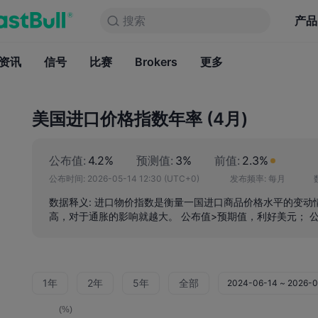
搜索
搜索
产品
图表
产品
永久免费
资讯
信号
比赛
Brokers
资讯
更多
信号
比赛
B
美国进口价格指数年率 (4月)
公布值:
4.2%
预测值:
3%
前值:
2.3%
公布时间:
2026-05-14 12:30
(UTC+0)
发布频率:
每月
数据释义: 进口物价指数是衡量一国进口商品价格水平的变
高，对于通胀的影响就越大。 公布值>预期值，利好美元； 
1年
2年
5年
全部