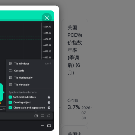
美国
美国
美国
月
PCE物
PCE物
PCE物
未
价指数
价指数
价指数
)
季率初
季率修
年率
)
值 (季
正值
(季调
调后)
(季调
后) (6
(第二
后) (第
月)
季度)
二季
度)
公布值
公布值
公布值
5.1%
2%
3.7%
2026-
2025-
2026-
35%
2026-
07-
08-
07-
07-14
30
28
30
美国
美国出
美国出