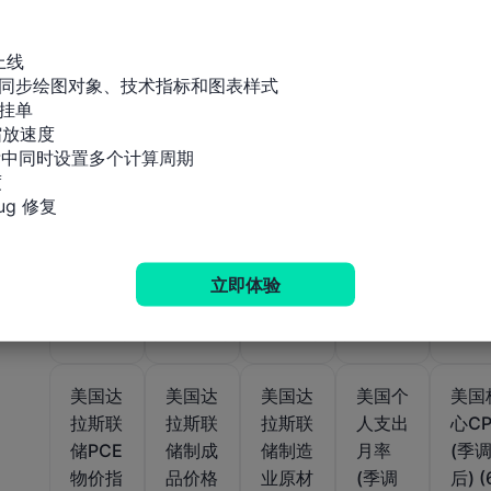
PCE物
PCE物
PPI年
PPI年
PPI
价指数
价指数
率 (6
率 (不
率 (
上线

年率初
月率
月)
含食
调后
同步绘图对象、技术指标和图表样式

值 (第
(6月)
品、能
(6月
挂单

放速度

四季
源和贸
标中同时设置多个计算周期

度)
易) (1


月)
g 修复
公布值
立即体验
公布值
公布值
公布值
公布值
-0.1%
2026-
2.8%
5.5%
3.4%
-0.
2026-
07-
2026-
2026-
02-20
30
07-15
02-27
美国达
美国达
美国达
美国个
美国
拉斯联
拉斯联
拉斯联
人支出
心CP
储PCE
储制成
储制造
月率
(季
物价指
品价格
业原材
(季调
后) (