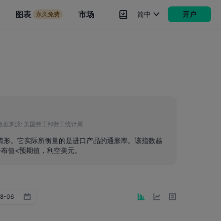
市场
图表
市场
简中
开户
永久免费
rokers
更多
数据来源:
美国劳工部劳工统计局
动情形。它实际所衡量的是进口产品的通胀率。该指数越
公布值<预期值，利空美元。