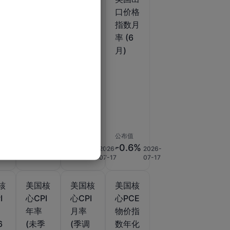
月
PPI月
口价格
口价格
季
率终值
指数年
指数月
)
(不含
率 (6
率 (6
)
食品、
月)
月)
能源和
贸易)
(季调
后) (1
月)
公布值
公布值
公布值
3%
0.3%
10.6%
-0.6%
2026-
2026-
2026-
2026-
07-15
02-27
07-17
07-17
核
美国核
美国核
美国核
I
心CPI
心CPI
心PCE
调
年率
月率
物价指
6
(未季
(季调
数年化