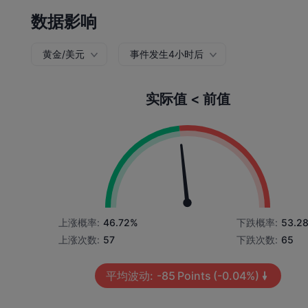
数据影响
黄金/美元
事件发生4小时后
实际值 < 前值
上涨概率:
46.72%
下跌概率:
53.2
上涨次数:
57
下跌次数:
65
平均波动:
-85
Points
(-0.04%)