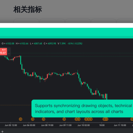
相关指标
美国
美国
美国
美国
美国
EIA
EIA次
EIA次
EIA当
EIA
WTI原
年短期
年天然
年短期
年天
油一年
原油产
气产量
前景原
气产
远期均
量预期
预期
油产量
预期
价预期
(7月)
(7月)
预期
(7月
(4月)
(7月)
公布值
公布值
1153
111
公布值
2026-
07-07
亿立
1378
亿立
公布值
公布值
2026-
07-07
41.12
1403
方英
万
方英
2020-
2026-
04-
07-07
美元/
万桶/
尺/
桶/
尺/
07
桶
日
日
日
日
美国
美国
美国
美国
美国