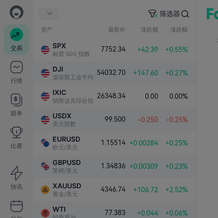
筛选器
资产
最新价
涨跌额
涨跌幅
SPX
交易
7752.34
+42.39
+0.55%
标普 500 指数
DJI
54032.70
+147.60
+0.27%
道琼斯工业平均指数
行情
IXIC
26348.34
0.00
0.00%
纳斯达克综合指数
跟单
USDX
99.500
-0.250
-0.25%
美元指数
EURUSD
1.15514
+0.00284
+0.25%
比赛
欧元/美元
GBPUSD
1.34836
+0.00309
+0.23%
英镑/美元
XAUUSD
快讯
4346.74
+106.72
+2.52%
黄金/美元
WTI
77.383
+0.044
+0.06%
轻质原油