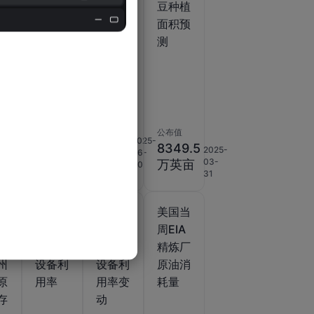
vo
豆出口
豆种植
豆种植
净销售
面积
面积预
库
测
动
公布值
公布值
公布值
8340
2025-
38.35
8349.5
2026-
2025-
06-
.2
万英
2020-
03-
03-
万吨
万英亩
30
12-02
亩
05
31
当
美国当
美国当
美国当
A
周EIA
周EIA
周EIA
拉
精炼厂
精炼厂
精炼厂
州
设备利
设备利
原油消
原
用率
用率变
耗量
存
动