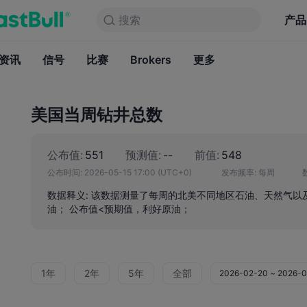
搜索
搜索
产品
图表
产品
永久免费
资讯
信号
比赛
Brokers
资讯
更多
信号
比赛
B
美国当周钻井总数
公布值:
551
预测值:
--
前值:
548
公布时间:
2026-05-15 17:00
(UTC+0)
发布频率:
每周
数据释义: 该数据测量了每周的北美不同地区石油、天然气以
油； 公布值<预期值，利好原油；
1年
2年
5年
全部