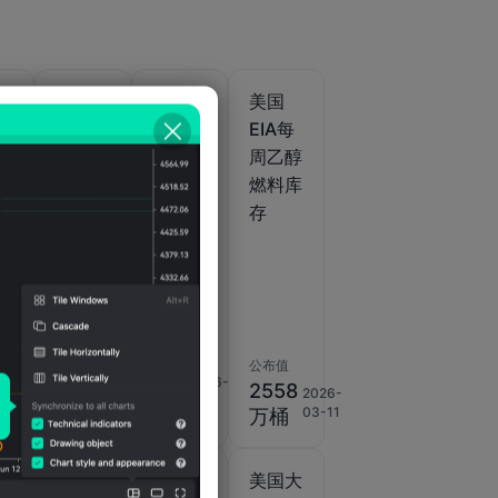
美国
美国
美国
当
EIA每
EIA每
EIA每
然
周成品
周新配
周乙醇
量
油进口
方汽油
燃料库
库存
存
)
2
2026-
07-07
公布值
公布值
-31.7
公布值
2026-
0.0
2026-
08-
万桶/
2558
2026-
08-
桶
05
03-11
日
万桶
05
美国大
美国大
美国大