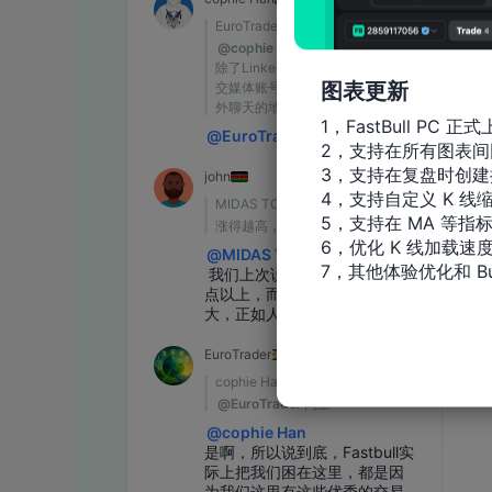
图表更新
1，FastBull PC 正式
2，支持在所有图表间
3，支持在复盘时创建
4，支持自定义 K 线缩
5，支持在 MA 等指
6，优化 K 线加载速度
7，其他体验优化和 Bu