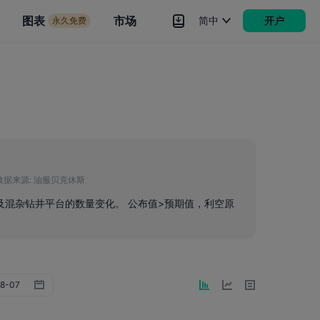
市场
图表
市场
简中
开户
永久免费
rokers
更多
数据来源:
油服贝克休斯
及混杂钻井平台的数量变化。 公布值>预期值，利空原