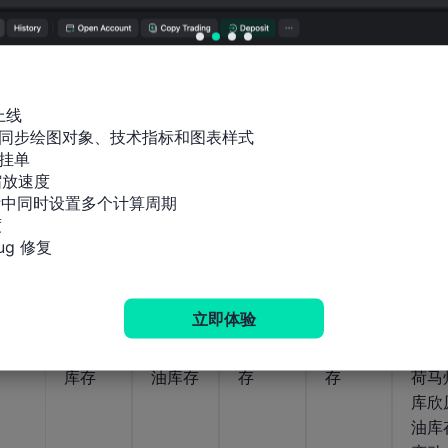
EIA每
EIA天
EIA原
EIA蒸
See
周乙醇
然气隐
油产量
馏燃油
l库欣
燃料总
含流量
预测当
产量预
原油
量
周需求
测当周
存变
数据
需求数
上线

据
同步绘图对象、技术指标和图表样式

公布值
挂单

-1320
公布值
公布值
公布值
2026-
放速度

03-
112.6
亿立
1964.8
582.51
公布值
标中同时设置多个计算周期

2026-
2026-
2026-
05
03-11
08-
08-
万桶/
方英
万桶/
万桶/
-34


05
05
日
尺
日
日
万桶
g 修复
美国当
美国当
美国当
美国当
美国
立即体验
周API
周API
周API
周API
周EI
精炼油
库欣原
汽油库
原油库
俄克
库存
油库存
存
存
荷马
库欣
油库