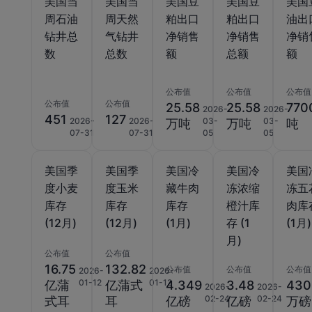
美国当
美国当
美国豆
美国豆
美国
周石油
周天然
粕出口
粕出口
油出
钻井总
气钻井
净销售
净销售
净销
数
总数
额
总额
额
公布值
公布值
公布值
公布值
公布值
25.58
25.58
770
2026-
2026-
451
127
2026-
2026-
03-
03-
万吨
万吨
吨
07-31
07-31
05
05
美国季
美国季
美国冷
美国冷
美国
度小麦
度玉米
藏牛肉
冻浓缩
冻五
库存
库存
库存
橙汁库
肉库
(12月)
(12月)
(1月)
存 (1
(1月)
月)
公布值
公布值
16.75
132.82
公布值
公布值
公布值
2026-
2026-
01-12
01-12
亿蒲
亿蒲式
4.349
3.48
430
2026-
2026-
02-24
02-24
式耳
耳
亿磅
亿磅
万磅