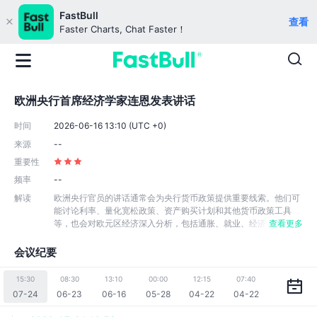
FastBull
查看
Faster Charts, Chat Faster！
欧洲央行首席经济学家连恩发表讲话
时间
2026-06-16 13:10 (UTC +0)
来源
--
重要性
频率
--
解读
欧洲央行官员的讲话通常会为央行货币政策提供重要线索。他们可
能讨论利率、量化宽松政策、资产购买计划和其他货币政策工具
等，也会对欧元区经济深入分析，包括通胀、就业、经济
查看更多
增长和其他经济因素。官员讲话可能引发金融市场的波动，尤其是
在货币政策方面的线索被解读为可能的政策变化时。市场参与者通
会议纪要
常会根据ECB官员的讲话来调整他们的政策预期。
15:30
08:30
13:10
00:00
12:15
07:40
07-24
06-23
06-16
05-28
04-22
04-22