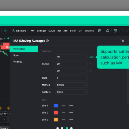
历史价格图表