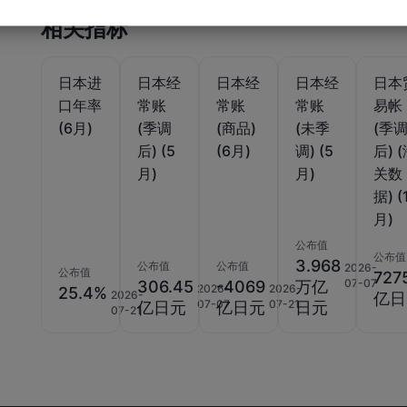
相关指标
日本进
日本经
日本经
日本经
日本
口年率
常账
常账
常账
易帐
(6月)
(季调
(商品)
(未季
(季
后) (5
(6月)
调) (5
后) 
月)
月)
关数
据) (
月)
公布值
公布值
3.968
公布值
公布值
2026-
公布值
727
07-07
306.45
-4069
万亿
2026-
2026-
25.4%
2026-
亿日
07-07
07-21
亿日元
亿日元
日元
07-21