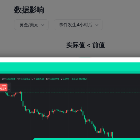
数据影响
黄金/美元
事件发生4小时后
实际值 < 前值
上涨概率:
54.37%
下跌概率:
45.6
上涨次数:
56
下跌次数:
47
平均波动:
16
Points
(0.02%)