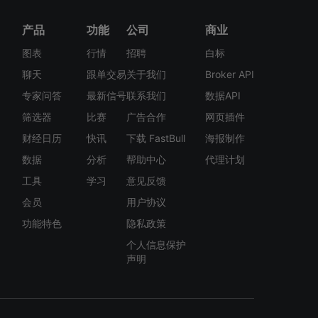
产品
功能
公司
商业
图表
行情
招聘
白标
聊天
跟单交易
关于我们
Broker API
专家问答
最新信号
联系我们
数据API
筛选器
比赛
广告合作
网页插件
财经日历
快讯
下载 FastBull
海报制作
数据
分析
帮助中心
代理计划
工具
学习
意见反馈
会员
用户协议
功能特色
隐私政策
个人信息保护
声明