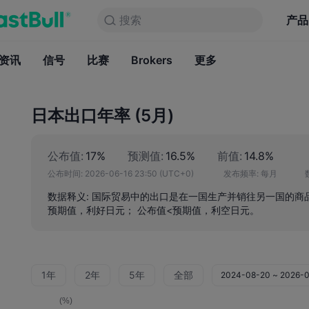
搜索
搜索
产品
图表
产品
永久免费
资讯
信号
比赛
Brokers
资讯
更多
信号
比赛
B
日本出口年率 (5月)
公布值:
17%
预测值:
16.5%
前值:
14.8%
公布时间:
2026-06-16 23:50
(UTC+0)
发布频率:
每月
数据释义: 国际贸易中的出口是在一国生产并销往另一国的商
预期值，利好日元； 公布值<预期值，利空日元。
1年
2年
5年
全部