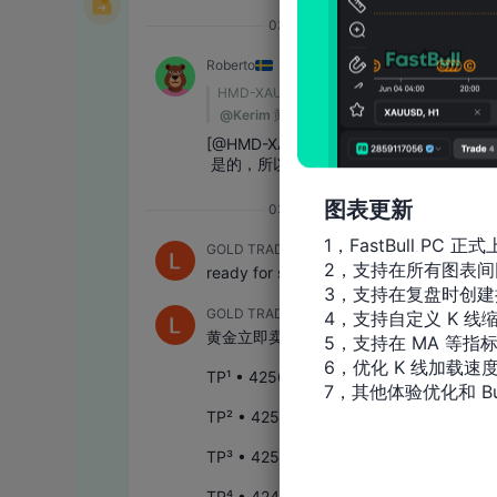
图表更新
1，FastBull PC 正式
2，支持在所有图表间
3，支持在复盘时创建
4，支持自定义 K 线缩
5，支持在 MA 等指
6，优化 K 线加载速度
7，其他体验优化和 Bu