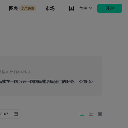
市场
图表
市场
简中
开户
永久免费
rokers
更多
数据来源:
日本财务省
品或在一国为另一国国民或居民提供的服务。 公布值>