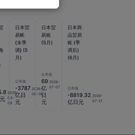
贸
日本贸
日本贸
日本商
易帐
易账
品贸易
调
(未季
(5月)
账 (季
(海
调) (5
调后)
月)
(6月)
1
公布值
69
公布值
2026-
07-07
-3787
亿
公布值
2026-
5.8
2026-
06-16
亿日
日
-8819.32
2026-
03-
元
07-21
元
元
亿日元
08