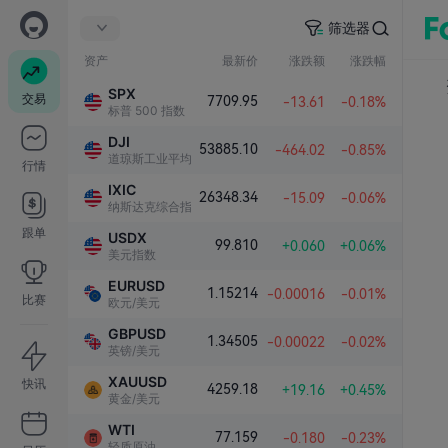
筛选器
资产
最新价
涨跌额
涨跌幅
SPX
交易
7709.95
-13.61
-0.18%
标普 500 指数
DJI
53885.10
-464.02
-0.85%
道琼斯工业平均指数
行情
IXIC
26348.34
-15.09
-0.06%
纳斯达克综合指数
跟单
USDX
99.810
+0.060
+0.06%
美元指数
EURUSD
1.15214
-0.00016
-0.01%
比赛
欧元/美元
GBPUSD
1.34505
-0.00022
-0.02%
英镑/美元
XAUUSD
快讯
4259.18
+19.16
+0.45%
黄金/美元
WTI
77.159
-0.180
-0.23%
轻质原油