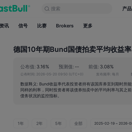
搜索
搜索
产品
图表
产品
永久免费
资讯
信号
比赛
Brokers
资讯
更多
信号
比赛
B
德国10年期Bund国债拍卖平均收益率
公布值:
3.16%
预测值:
--
前值:
3.08%
公布时间:
2026-05-20 09:50
(UTC+0)
发布频率:
每月
数据释义: Bund收益率代表投资者持有该国库券至到期时所
同样的利率，同时投资者将该债券拍卖中的平均利率与其之前
债务状况的监控指标。
1年
2年
5年
全部