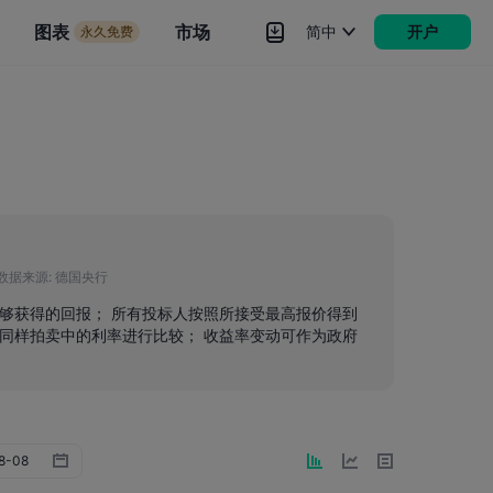
市场
图表
市场
简中
开户
永久免费
rokers
更多
数据来源:
德国央行
能够获得的回报； 所有投标人按照所接受最高报价得到
同样拍卖中的利率进行比较； 收益率变动可作为政府