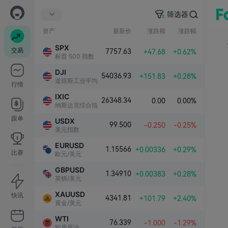
筛选器
资产
最新价
涨跌额
涨跌幅
SPX
交易
7757.63
+47.68
+0.62%
标普 500 指数
DJI
54036.93
+151.83
+0.28%
道琼斯工业平均指数
行情
IXIC
26348.34
0.00
0.00%
纳斯达克综合指数
跟单
USDX
99.500
-0.250
-0.25%
美元指数
EURUSD
1.15566
+0.00336
+0.29%
比赛
欧元/美元
GBPUSD
1.34910
+0.00383
+0.28%
英镑/美元
XAUUSD
快讯
4341.81
+101.79
+2.40%
黄金/美元
WTI
76.339
-1.000
-1.29%
轻质原油