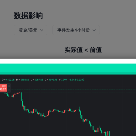
数据影响
黄金/美元
事件发生4小时后
实际值 < 前值
上涨概率:
54.00%
下跌概率:
46.0
上涨次数:
54
下跌次数:
46
平均波动:
19
Points
(0.05%)