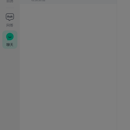
日历
问答
聊天