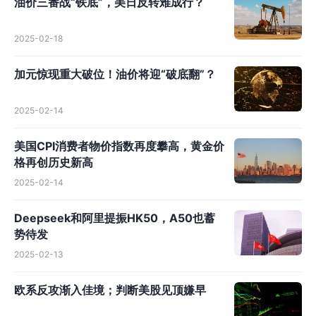
油价三番战“铁底”，美日反转难成行？
2025-02-18
加元惊现重大破位！油价将迎“破底翻”？
2025-02-14
美国CPI消费者物价指数再度攀高，黄金价
格再创历史新高
2025-02-14
Deepseek和阿里提振HK50，A50也蓄
势待发
2025-02-13
欧系反攻渐入佳境；判断美股见顶嫌早