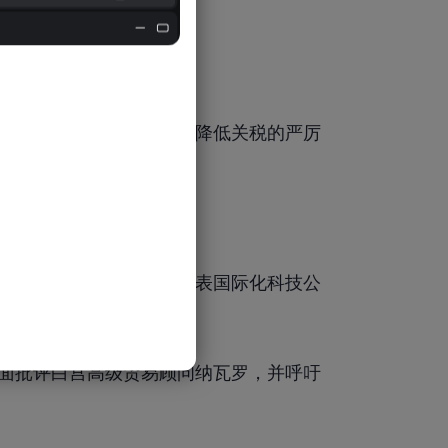
责人马斯克曾呼吁特朗普降低关税的严厉
人，马斯克的立场应能代表国际化科技公
的诉求。
面批评白宫高级贸易顾问纳瓦罗，并呼吁