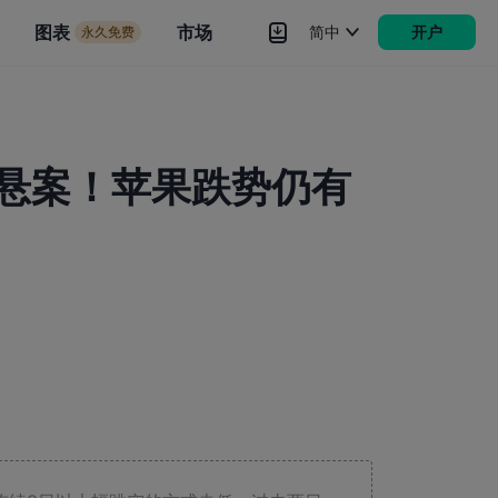
市场
图表
市场
简中
开户
永久免费
rokers
更多
涨价悬案！苹果跌势仍有