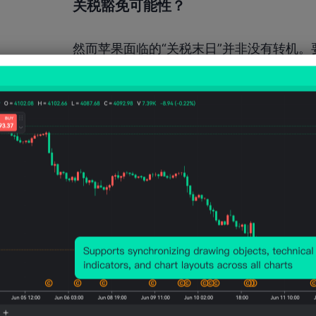
关税豁免可能性？
然而苹果面临的“关税末日”并非没有转机。要
场份额高达60%，公司还缴纳了190亿美
如果苹果北美销售收入受到影响，势必拖累
在2019年12月，当时为特朗普的首个总统任
月，美国又同意豁免Apple Watch的关税。
苹果公司在今年2月宣布计划在未来4年内在
利于提高“豁免概率”。
还有外媒报道，美国政府官员正在讨论设立
消息人士称，退税或在年底发放，此举也暗