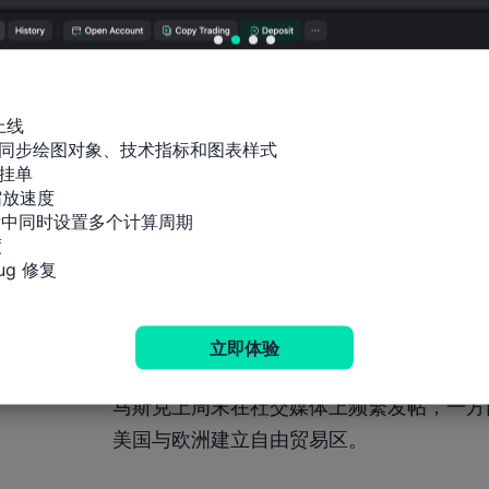
成伤害。
马斯克曾经“求放松”
上线

据《华盛顿邮报》最新报道，政府效率部负
同步绘图对象、技术指标和图表样式

挂单

程度。
放速度

标中同时设置多个计算周期

但是，特朗普“不听”。


g 修复
作为面临类似关税境遇的特斯拉公司的掌门
司，以及其他具有国际贸易往来的美国公司
立即体验
马斯克上周末在社交媒体上频繁发帖，一方
美国与欧洲建立自由贸易区。