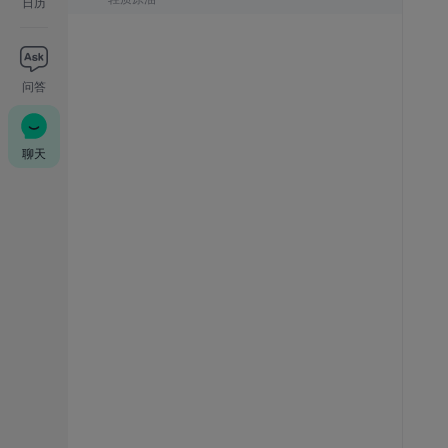
日历
问答
聊天