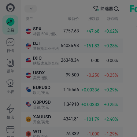
筛选器
资产
最新价
涨跌额
涨跌幅
SPX
交易
7757.63
+47.68
+0.62%
标普 500 指数
DJI
54036.93
+151.83
+0.28%
道琼斯工业平均指数
行情
IXIC
26348.34
0.00
0.00%
纳斯达克综合指数
跟单
USDX
99.500
-0.250
-0.25%
美元指数
EURUSD
1.15566
+0.00336
+0.29%
比赛
欧元/美元
GBPUSD
1.34910
+0.00383
+0.28%
英镑/美元
XAUUSD
快讯
4341.81
+101.79
+2.40%
黄金/美元
WTI
76.339
-1.000
-1.29%
轻质原油