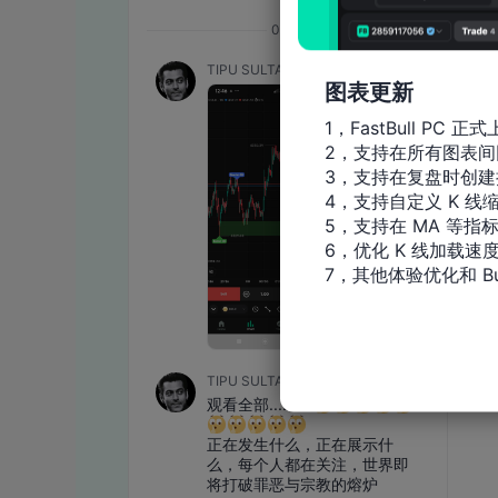
图表更新
1，FastBull PC 正式
2，支持在所有图表间
3，支持在复盘时创建
4，支持自定义 K 线缩
5，支持在 MA 等指
6，优化 K 线加载速度
7，其他体验优化和 Bu