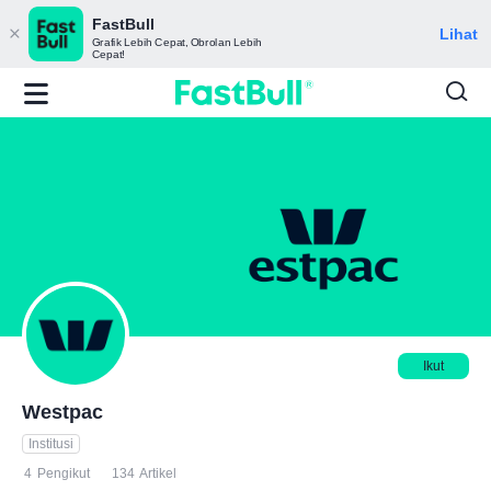
FastBull
Lihat
Grafik Lebih Cepat, Obrolan Lebih
Cepat!
Ikut
Westpac
Institusi
4
Pengikut
134
Artikel