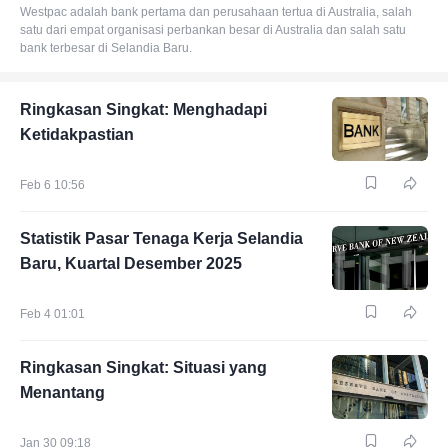
Westpac adalah bank pertama dan perusahaan tertua di Australia, salah
satu dari empat organisasi perbankan besar di Australia dan salah satu
bank terbesar di Selandia Baru.
Ringkasan Singkat: Menghadapi
Ketidakpastian
Feb 6 10:56
Statistik Pasar Tenaga Kerja Selandia
Baru, Kuartal Desember 2025
Feb 4 01:01
Ringkasan Singkat: Situasi yang
Menantang
Jan 30 09:18