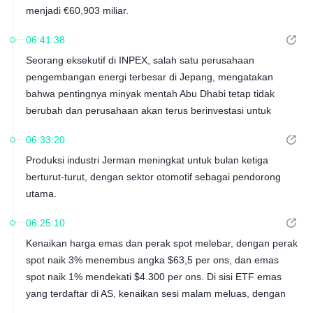
menjadi €60,903 miliar.
06:41:38
Seorang eksekutif di INPEX, salah satu perusahaan
pengembangan energi terbesar di Jepang, mengatakan
bahwa pentingnya minyak mentah Abu Dhabi tetap tidak
berubah dan perusahaan akan terus berinvestasi untuk
meningkatkan produksi di wilayah tersebut.
06:33:20
Produksi industri Jerman meningkat untuk bulan ketiga
berturut-turut, dengan sektor otomotif sebagai pendorong
utama.
06:25:10
Kenaikan harga emas dan perak spot melebar, dengan perak
spot naik 3% menembus angka $63,5 per ons, dan emas
spot naik 1% mendekati $4.300 per ons. Di sisi ETF emas
yang terdaftar di AS, kenaikan sesi malam meluas, dengan
SPDR Gold ETF naik lebih dari 1%, dan ProShares UltraShort