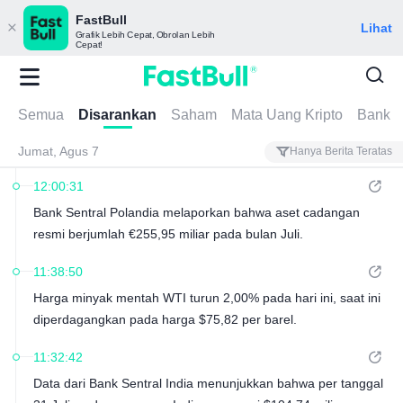
FastBull
Lihat
Grafik Lebih Cepat, Obrolan Lebih
Cepat!
Semua
Disarankan
Saham
Mata Uang Kripto
Bank P
Jumat, Agus 7
Hanya Berita Teratas
12:00:31
Bank Sentral Polandia melaporkan bahwa aset cadangan
resmi berjumlah €255,95 miliar pada bulan Juli.
11:38:50
Harga minyak mentah WTI turun 2,00% pada hari ini, saat ini
diperdagangkan pada harga $75,82 per barel.
11:32:42
Data dari Bank Sentral India menunjukkan bahwa per tanggal