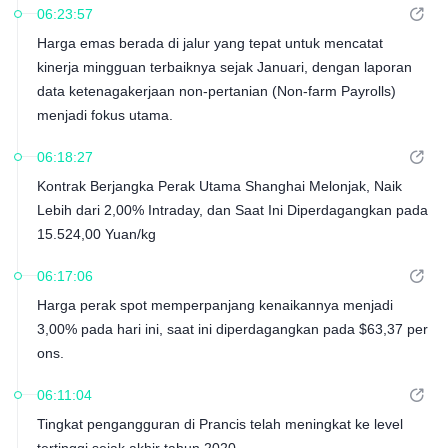
06:23:57
Gold ETF, yang bertaruh pada pergerakan terbalik dua kali
Harga emas berada di jalur yang tepat untuk mencatat
lipat, naik 2%.
kinerja mingguan terbaiknya sejak Januari, dengan laporan
data ketenagakerjaan non-pertanian (Non-farm Payrolls)
menjadi fokus utama.
06:18:27
Kontrak Berjangka Perak Utama Shanghai Melonjak, Naik
Lebih dari 2,00% Intraday, dan Saat Ini Diperdagangkan pada
15.524,00 Yuan/kg
06:17:06
Harga perak spot memperpanjang kenaikannya menjadi
3,00% pada hari ini, saat ini diperdagangkan pada $63,37 per
ons.
06:11:04
Tingkat pengangguran di Prancis telah meningkat ke level