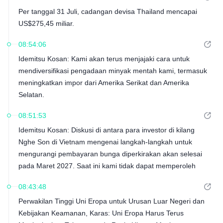
Per tanggal 31 Juli, cadangan devisa Thailand mencapai
US$275,45 miliar.
08:54:06
Idemitsu Kosan: Kami akan terus menjajaki cara untuk
mendiversifikasi pengadaan minyak mentah kami, termasuk
meningkatkan impor dari Amerika Serikat dan Amerika
Selatan.
08:51:53
Idemitsu Kosan: Diskusi di antara para investor di kilang
Nghe Son di Vietnam mengenai langkah-langkah untuk
mengurangi pembayaran bunga diperkirakan akan selesai
pada Maret 2027. Saat ini kami tidak dapat memperoleh
minyak mentah Timur Tengah dari sisi Laut Merah dan
08:43:48
sedang mempertimbangkan alternatif lain, termasuk
Perwakilan Tinggi Uni Eropa untuk Urusan Luar Negeri dan
pengadaan melalui Terusan Suez.
Kebijakan Keamanan, Karas: Uni Eropa Harus Terus