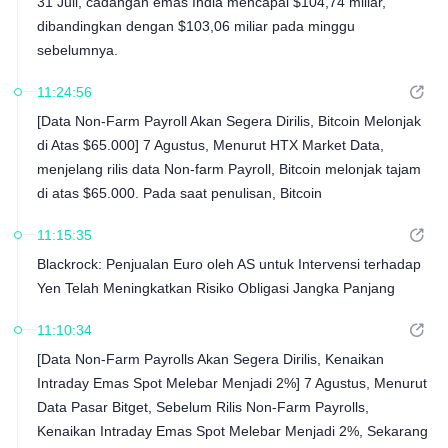
31 Juli, cadangan emas India mencapai $104,74 miliar,
dibandingkan dengan $103,06 miliar pada minggu
sebelumnya.
11:24:56
[Data Non-Farm Payroll Akan Segera Dirilis, Bitcoin Melonjak
di Atas $65.000] 7 Agustus, Menurut HTX Market Data,
menjelang rilis data Non-farm Payroll, Bitcoin melonjak tajam
di atas $65.000. Pada saat penulisan, Bitcoin
diperdagangkan pada $65.129,04, dengan kenaikan harga
11:15:35
24 jam sebesar 0,81%.
Blackrock: Penjualan Euro oleh AS untuk Intervensi terhadap
Yen Telah Meningkatkan Risiko Obligasi Jangka Panjang
11:10:34
[Data Non-Farm Payrolls Akan Segera Dirilis, Kenaikan
Intraday Emas Spot Melebar Menjadi 2%] 7 Agustus, Menurut
Data Pasar Bitget, Sebelum Rilis Non-Farm Payrolls,
Kenaikan Intraday Emas Spot Melebar Menjadi 2%, Sekarang