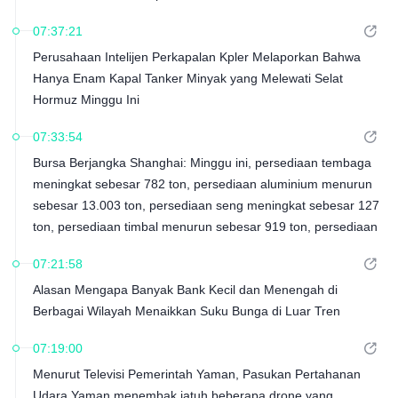
Menurun Sebesar 105 Ton, dan Persediaan Timbal Menurun
07:37:21
Sebesar 3.850 Ton
Perusahaan Intelijen Perkapalan Kpler Melaporkan Bahwa
Hanya Enam Kapal Tanker Minyak yang Melewati Selat
Hormuz Minggu Ini
07:33:54
Bursa Berjangka Shanghai: Minggu ini, persediaan tembaga
meningkat sebesar 782 ton, persediaan aluminium menurun
sebesar 13.003 ton, persediaan seng meningkat sebesar 127
ton, persediaan timbal menurun sebesar 919 ton, persediaan
nikel meningkat sebesar 1.277 ton, persediaan timah
07:21:58
meningkat sebesar 160 ton, dan persediaan karet alam
Alasan Mengapa Banyak Bank Kecil dan Menengah di
menurun sebesar 1.190 ton.
Berbagai Wilayah Menaikkan Suku Bunga di Luar Tren
07:19:00
Menurut Televisi Pemerintah Yaman, Pasukan Pertahanan
Udara Yaman menembak jatuh beberapa drone yang