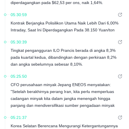
diperdagangkan pada $62,53 per ons, naik 1,64%.
05:30:59
Kontrak Berjangka Polisilikon Utama Naik Lebih Dari 6,00%
Intraday, Saat Ini Diperdagangkan Pada 38.150 Yuan/ton
05:30:39
Tingkat pengangguran ILO Prancis berada di angka 8,3%
pada kuartal kedua, dibandingkan dengan perkiraan 8,2%
dan angka sebelumnya sebesar 8,10%.
05:25:50
CFO perusahaan minyak Jepang ENEOS menyatakan:
"Setelah berakhirnya perang Iran, kita perlu memperluas
cadangan minyak kita dalam jangka menengah hingga
panjang dan mendiversifikasi sumber pengadaan minyak
mentah kita. Kami akan bekerja sama erat dengan
05:21:37
pemerintah untuk memperkuat ketahanan rantai pasokan
Korea Selatan Berencana Mengurangi Ketergantungannya
minyak."