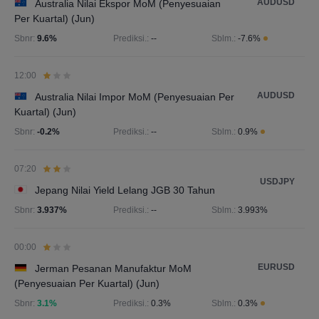
AUDUSD
Australia Nilai Ekspor MoM (Penyesuaian
Per Kuartal) (Jun)
Sbnr:
9.6%
Prediksi.:
--
Sblm.:
-7.6%
12:00
AUDUSD
Australia Nilai Impor MoM (Penyesuaian Per
Kuartal) (Jun)
Sbnr:
-0.2%
Prediksi.:
--
Sblm.:
0.9%
07:20
USDJPY
Jepang Nilai Yield Lelang JGB 30 Tahun
Sbnr:
3.937%
Prediksi.:
--
Sblm.:
3.993%
00:00
EURUSD
Jerman Pesanan Manufaktur MoM
(Penyesuaian Per Kuartal) (Jun)
Sbnr:
3.1%
Prediksi.:
0.3%
Sblm.:
0.3%