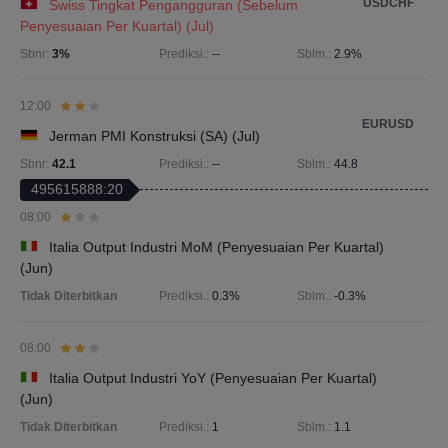
USDCHF
Swiss Tingkat Pengangguran (Sebelum
Penyesuaian Per Kuartal) (Jul)
Sbnr:
3%
Prediksi.:
--
Sblm.:
2.9%
12:00
EURUSD
Jerman PMI Konstruksi (SA) (Jul)
Sbnr:
42.1
Prediksi.:
--
Sblm.:
44.8
495615888:20
08:00
Italia Output Industri MoM (Penyesuaian Per Kuartal)
(Jun)
Tidak Diterbitkan
Prediksi.:
0.3%
Sblm.:
-0.3%
08:00
Italia Output Industri YoY (Penyesuaian Per Kuartal)
(Jun)
Tidak Diterbitkan
Prediksi.:
1
Sblm.:
1.1