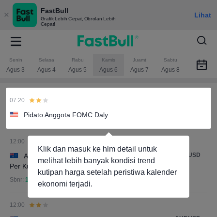
FastBull
Lihat
Grafik Lebih Cepat, Obrolan Lebih
Cepat!
Senin
Selasa
Rabu
Kamis
Juamt
Sabtu
Agus 3
Agus 4
Agus 5
Agus 6
Agus 7
Agus 8
07:20
Pidato Anggota FOMC Daly
12:00
Klik dan masuk ke hlm detail untuk
AUDUSD
Australia Akun Perdagangan (Penyesuaian
melihat lebih banyak kondisi trend
Per Kuartal) (Jun)
kutipan harga setelah peristiwa kalender
Sbnr:
1.929M
Prediksi.:
-1.1M
Sblm.:
-2.367M
ekonomi terjadi.
12:00