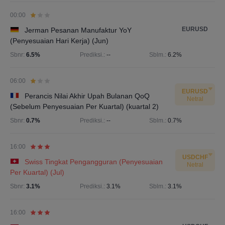
00:00
EURUSD
Jerman Pesanan Manufaktur YoY
(Penyesuaian Hari Kerja) (Jun)
Sbnr:
6.5%
Prediksi.:
--
Sblm.:
6.2%
06:00
EURUSD
Perancis Nilai Akhir Upah Bulanan QoQ
Netral
(Sebelum Penyesuaian Per Kuartal) (kuartal 2)
Sbnr:
0.7%
Prediksi.:
--
Sblm.:
0.7%
16:00
USDCHF
Swiss Tingkat Pengangguran (Penyesuaian
Netral
Per Kuartal) (Jul)
Sbnr:
3.1%
Prediksi.:
3.1%
Sblm.:
3.1%
16:00