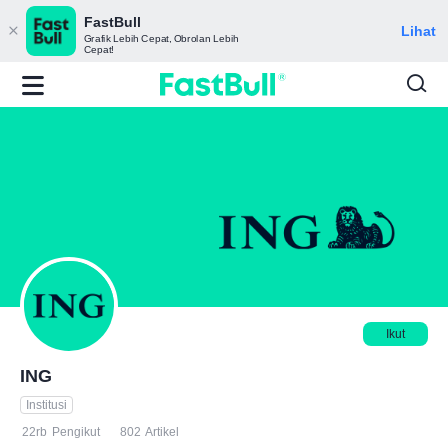
FastBull
Lihat
Grafik Lebih Cepat, Obrolan Lebih
Cepat!
Ikut
ING
Institusi
22rb
Pengikut
802
Artikel