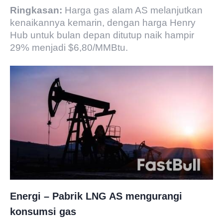
Ringkasan:
Harga gas alam AS melanjutkan
kenaikannya kemarin, dengan harga Henry
Hub untuk bulan depan ditutup naik hampir
29% menjadi $6,80/MMBtu.
Energi – Pabrik LNG AS mengurangi
konsumsi gas