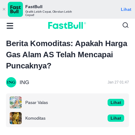
FastBull
Lihat
Grafik Lebih Cepat, Obrolan Lebih
Cepat!
Berita Komoditas: Apakah Harga
Gas Alam AS Telah Mencapai
Puncaknya?
ING
Jan 27 01:47
Pasar Valas
Lihat
Komoditas
Lihat