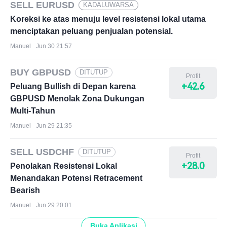
SELL EURUSD
KADALUWARSA
Koreksi ke atas menuju level resistensi lokal utama
menciptakan peluang penjualan potensial.
Manuel
Jun 30 21:57
BUY GBPUSD
DITUTUP
Profit
+42.6
Peluang Bullish di Depan karena
GBPUSD Menolak Zona Dukungan
Multi-Tahun
Manuel
Jun 29 21:35
SELL USDCHF
DITUTUP
Profit
+28.0
Penolakan Resistensi Lokal
Menandakan Potensi Retracement
Bearish
Manuel
Jun 29 20:01
Buka Aplikasi