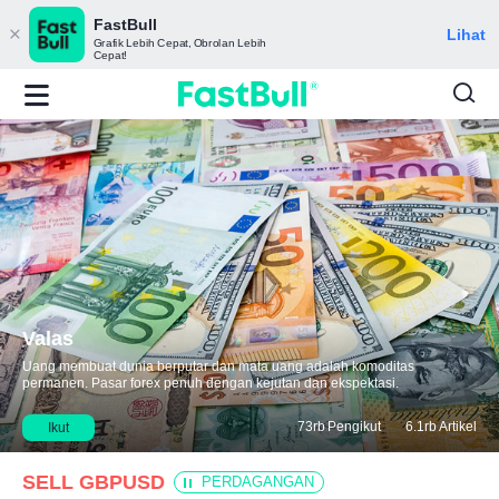
FastBull
Lihat
Grafik Lebih Cepat, Obrolan Lebih
Cepat!
Valas
Uang membuat dunia berputar dan mata uang adalah komoditas
permanen. Pasar forex penuh dengan kejutan dan ekspektasi.
73rb
Pengikut
6.1rb
Artikel
Ikut
SELL GBPUSD
PERDAGANGAN