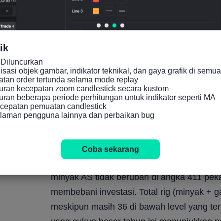
kemungkinan kesepakatan dan mengurangi pr
lebih luas di seluruh pasar keuangan te
ik
Pada akhir pekan, OPEC+ menegaskan kem
Diluncurkan

asi objek gambar, indikator teknikal, dan gaya grafik di semua 
hingga Maret, menyelesaikan pembekuan se
an order tertunda selama mode replay

disepakati pada November. Delapan anggot
ran kecepatan zoom candlestick secara kustom

an beberapa periode perhitungan untuk indikator seperti MA

dan Rusia, mengkonfirmasi perpanjangan te
cepatan pemuatan candlestick

alaman pengguna lainnya dan perbaikan bug
baru-baru ini. Namun, kelompok tersebut t
luar kuartal pertama, menjelang pertemuan
Coba sekarang
Aktivitas pengeboran di AS tetap lesu. Da
minyak AS tidak berubah di angka 411 peka
membebani investasi. Total rig (minyak + g
meskipun masih 36 di bawah level yang terli