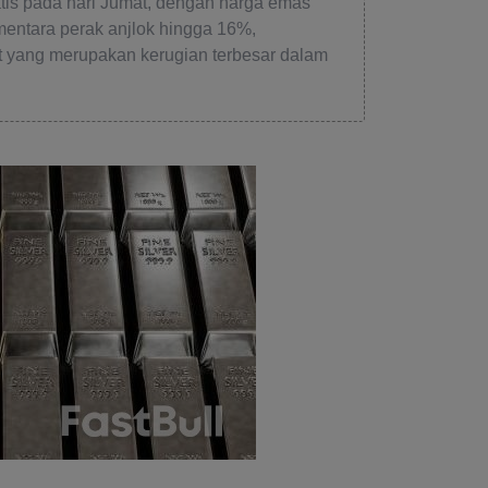
is pada hari Jumat, dengan harga emas
mentara perak anjlok hingga 16%,
t yang merupakan kerugian terbesar dalam