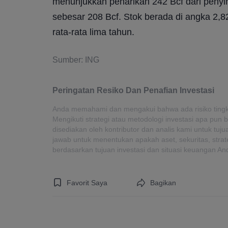
menunjukkan penarikan 242 Bcf dari penyimp
sebesar 208 Bcf. Stok berada di angka 2,823
rata-rata lima tahun.
Sumber: ING
Peringatan Resiko Dan Penafian Investasi
Anda memahami dan mengakui bahwa ada risiko tingkat 
Mengikuti strategi atau metodologi investasi apa pun b
disediakan oleh kontributor dan analis kami untuk tuj
jawab untuk menentukan apakah aset, sekuritas, strat
berdasarkan tujuan investasi dan situasi keuangan An
Favorit Saya
Bagikan