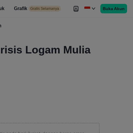
uk
Grafik
Buka Akun
elamanya
Gratis Selamanya
es
h
Brokers
Lebih
risis Logam Mulia