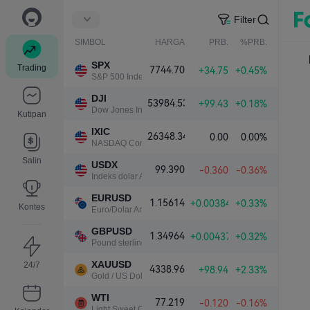
Filter
SIMBOL
HARGA
PRB.
%PRB.
SPX
Trading
7744.70
+34.75
+0.45%
S&P 500 Index
DJI
53984.53
+99.43
+0.18%
Dow Jones Industrial Average
Kutipan
IXIC
26348.34
0.00
0.00%
NASDAQ Composite Index
Salin
USDX
99.390
-0.360
-0.36%
Indeks dolar AS
EURUSD
1.15614
+0.00384
+0.33%
Kontes
Euro/Dolar Amerika
GBPUSD
1.34964
+0.00437
+0.32%
Pound sterling/Dolar Amerika
XAUUSD
24/7
4338.96
+98.94
+2.33%
Gold / US Dollar
WTI
77.219
-0.120
-0.16%
Light Sweet Crude Oil