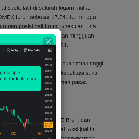
 spekulatif di seluruh logam mulia. 
COMEX turun sebesar 17.741 lot minggu 
urunan posisi beli bruto. Spekulan juga 
esar 4.032 lot, pengurangan mingguan 
erendah sejak Februari 2024.
logam mulia kemungkinan akan tetap tinggi 
ketidakpastian makro, ekspektasi suku 
 terus mendominasi sentimen pasar.
 premi risiko mereda
nan pagi ini, dengan ICE Brent dan 
pada perdagangan awal. Aksi jual ini 
ntara AS dan Iran, yang meningkatkan 