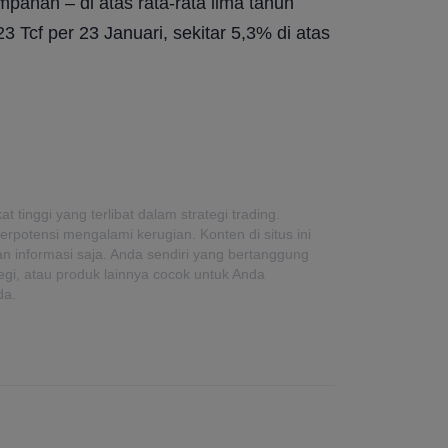
anan – di atas rata-rata lima tahun 
 Tcf per 23 Januari, sekitar 5,3% di atas 
tinggi yang terlibat dalam strategi trading.
erpotensi mengalami kerugian. Konten di situs ini
uan informasi saja. Anda sendiri yang bertanggung
egi, atau produk lainnya cocok untuk Anda
da.