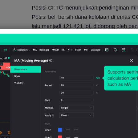
Posisi CFTC menunjukkan pendinginan minat
Posisi beli bersih dana kelolaan di emas 
lalu menjadi 121.421 lot, didorong oleh pen
memangkas posisi beli bersih di perak seb
ketiga, sehingga posisi berada pada titik t
Secara keseluruhan, volatilitas di seluruh 
dalam waktu dekat. Untuk emas dan perak, 
bunga riil, dan arah pergerakan USD akan
Energi – Harga minyak turun karena
Harga minyak kembali berada di bawah teka
NYMEX WTI sama-sama turun lebih dari 5% 
menyusul laporan tentang negosiasi baru a