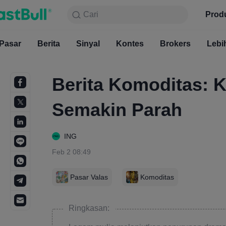
Cari
Cari
Produk
Grafik
Prod
Gratis S
Pasar
Berita
Sinyal
Pasar
Kontes
Berita
Brokers
Sinyal
Kont
Lebi
Berita Komoditas: K
Semakin Parah
ING
Feb 2 08:49
Pasar Valas
Komoditas
Ringkasan: