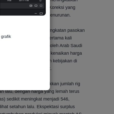
emi risiko geopolitik. Koreksi yang 
lah menambah momentum penurunan.
bali penangguhan peningkatan pasokan 
grafik

lama tiga bulan yang pertama kali 
a utama, yang dipimpin oleh Arab Saudi 
rsebut meskipun terjadi kenaikan harga 
idak memberikan panduan kebijakan di 
 berikutnya pada 1 Maret.
ta Baker Hughes menunjukkan jumlah rig 
n lalu, dengan harga yang lemah terus 
as) sedikit meningkat menjadi 546, 
hat setahun lalu. Ekspektasi surplus 