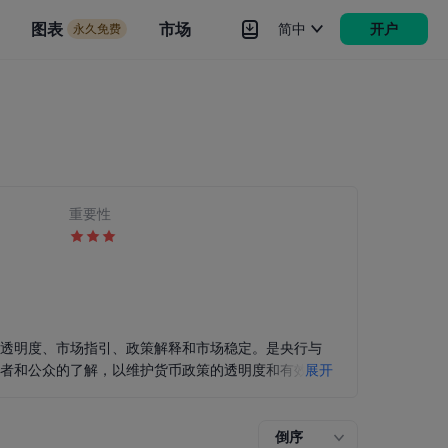
市场
图表
市场
简中
开户
永久免费
rokers
更多
重要性
于透明度、市场指引、政策解释和市场稳定。是央行与
与者和公众的了解，以维护货币政策的透明度和有效
展开
经济分析，同时提供了官员们对未来货币政策方向的表
期不符时，可以让公众更好地理解央行的政策思路。
倒序