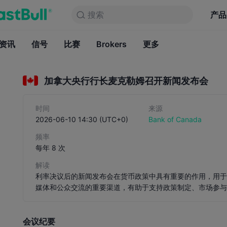
搜索
搜索
产品
图表
产品
永久免费
资讯
信号
比赛
Brokers
资讯
更多
信号
比赛
B
加拿大央行行长麦克勒姆召开新闻发布会
时间
来源
2026-06-10 14:30 (UTC+0)
Bank of Canada
频率
每年 8 次
解读
利率决议后的新闻发布会在货币政策中具有重要的作用，用
媒体和公众交流的重要渠道，有助于支持政策制定、市场参
性。它允许央行官员解释政策决策的背后原因、政策方向和
态，以及有关政策展望的信息。特别是当政策决定与市场预
会议纪要
收起