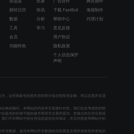
筛选器
比赛
广告合作
网页插件
USDCAD
-54.7 Pips
财经日历
快讯
下载 FastBull
海报制作
USDCAD
-13.0 Pips
数据
分析
帮助中心
代理计划
USDCAD
+39.8 Pips
工具
学习
意见反馈
会员
用户协议
USDCAD
-27.4 Pips
功能特色
隐私政策
USDCAD
+15.5 Pips
个人信息保护
声明
USDCAD
-61.2 Pips
USDCAD
+33.9 Pips
USDCAD
+92.9 Pips
行为，这些风险包括损失您的部分或全部投资金额，所以交易并非适
USDCAD
+92.8 Pips
询合格的顾问。本网站的内容并非直接针对您，我们也未考虑您的财
本站提供的价格可能由做市商而非交易所提供。您做出的任何交易或
USDCAD
-9.6 Pips
。我们不对网站中的任何信息提供任何保证，并且对因使用网站中的
USDCAD
+25.2 Pips
站所含数据。提供本网站所含数据的供应商及交易所保留其所有知识