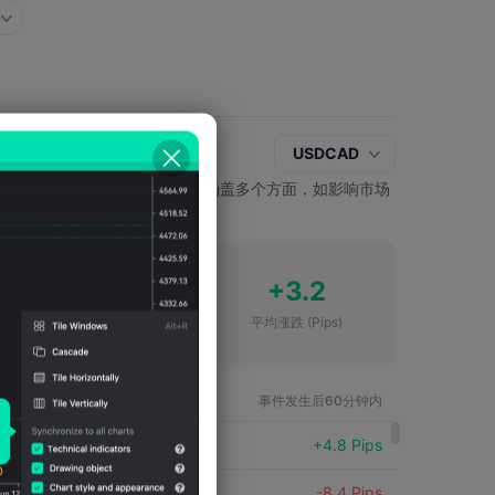
USDCAD
济、通胀前景的看法。影响通常涵盖多个方面，如影响市场
济和政策走向的预期。
27
+3.2
下跌次数
平均涨跌
(Pips)
品种
事件发生后60分钟内
USDCAD
+4.8 Pips
USDCAD
-8.4 Pips