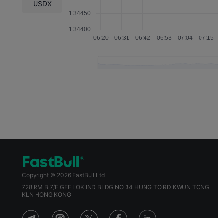
USDX
2021-01-20 16:00
2020-10-28 15:00
2020-07-15 15:00
2020-04-15 14:30
2020-03-27 13:30
2020-01-22 16:15
2019-10-30 15:15
2019-07-10 15:15
Copyright © 2026 FastBull Ltd
2019-04-24 15:15
728 RM B 7/F GEE LOK IND BLDG NO 34 HUNG TO RD KWUN TONG
KLN HONG KONG
2019-01-09 16:15