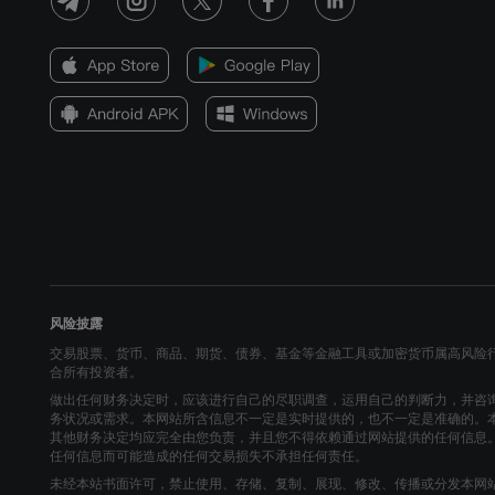
2018-10-24 15:15
2018-07-11 15:15
2018-04-18 15:15
2018-01-17 16:15
2017-10-25 15:15
2017-07-12 15:15
2017-04-12 15:15
风险披露
2017-01-18 16:15
交易股票、货币、商品、期货、债券、基金等金融工具或加密货币属高风险
合所有投资者。
2016-10-19 15:15
做出任何财务决定时，应该进行自己的尽职调查，运用自己的判断力，并咨
务状况或需求。本网站所含信息不一定是实时提供的，也不一定是准确的。
2016-07-13 15:15
其他财务决定均应完全由您负责，并且您不得依赖通过网站提供的任何信息
任何信息而可能造成的任何交易损失不承担任何责任。
2016-04-13 15:15
未经本站书面许可，禁止使用、存储、复制、展现、修改、传播或分发本网