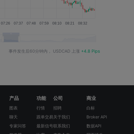
USDCAD
+19.3 Pips
USDCAD
-0.9 Pips
USDCAD
-13.7 Pips
USDCAD
+43.2 Pips
事件发生后60分钟内，
USDCAD
上涨
+4.8 Pips
USDCAD
+9.2 Pips
USDCAD
+18.4 Pips
USDCAD
+19.7 Pips
USDCAD
-13.3 Pips
产品
功能
公司
商业
图表
行情
招聘
白标
USDCAD
-7.6 Pips
聊天
跟单交易
关于我们
Broker API
USDCAD
-7.1 Pips
专家问答
最新信号
联系我们
数据API