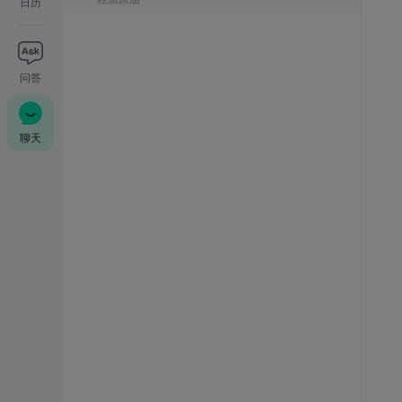
日历
问答
聊天