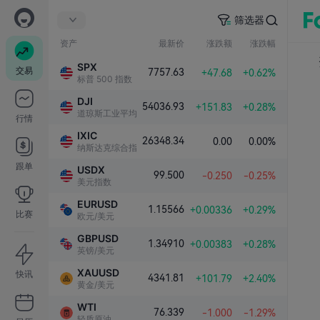
筛选器
资产
最新价
涨跌额
涨跌幅
SPX
交易
7757.63
+47.68
+0.62%
标普 500 指数
DJI
54036.93
+151.83
+0.28%
道琼斯工业平均指数
行情
IXIC
26348.34
0.00
0.00%
纳斯达克综合指数
跟单
USDX
99.500
-0.250
-0.25%
美元指数
EURUSD
1.15566
+0.00336
+0.29%
比赛
欧元/美元
GBPUSD
1.34910
+0.00383
+0.28%
英镑/美元
XAUUSD
快讯
4341.81
+101.79
+2.40%
黄金/美元
WTI
76.339
-1.000
-1.29%
轻质原油