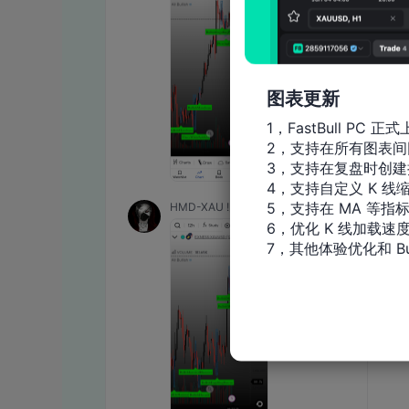
图表更新
1，FastBull PC 正式
2，支持在所有图表间
3，支持在复盘时创建
4，支持自定义 K 线缩
5，支持在 MA 等指
6，优化 K 线加载速度
7，其他体验优化和 Bu