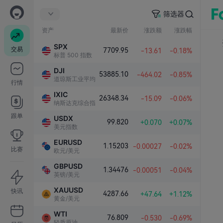
筛选器
资产
最新价
涨跌额
涨跌幅
SPX
交易
7709.95
-13.61
-0.18%
标普 500 指数
DJI
53885.10
-464.02
-0.85%
道琼斯工业平均指数
行情
IXIC
26348.34
-15.09
-0.06%
纳斯达克综合指数
跟单
USDX
99.820
+0.070
+0.07%
美元指数
EURUSD
1.15203
-0.00027
-0.02%
比赛
欧元/美元
GBPUSD
1.34476
-0.00051
-0.04%
英镑/美元
XAUUSD
快讯
4287.66
+47.64
+1.12%
黄金/美元
WTI
76.809
-0.530
-0.69%
轻质原油