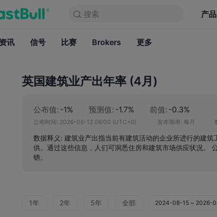
搜索
搜索
产品
图表
产品
永久免费
资讯
信号
比赛
Brokers
资讯
更多
信号
比赛
B
英国建筑业产出年率 (4月)
公布值:
-1%
预测值:
-1.7%
前值:
-0.3%
公布时间:
2026-06-12 06:00
(UTC+0)
发布频率:
每月
数据释义: 建筑业产出指当前有建筑活动的企业所进行的建
供。通过这些信息，人们可洞悉住房和建筑市场供应状况。 公
镑。
1年
2年
5年
全部