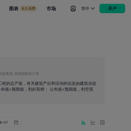
市场
图表
市场
简中
开户
永久免费
rokers
更多
数据来源:
英国国家统计局
筑工程的总产值，有关建筑产出和活动的信息由建筑业提
布值>预期值，利好英镑； 公布值<预期值，利空英