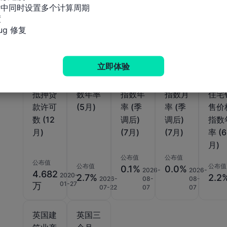
标中同时设置多个计算周期



相关指标
g 修复
英国
英国
英国
英国
英国
立即体验
BBA房
DCLG
Halifa
Halifa
Nati
屋购买
房价指
x房价
x房价
nwi
抵押贷
数年率
指数年
指数月
住宅
款许可
(5月)
率 (季
率 (季
售价
数 (12
调后)
调后)
指数
月)
(7月)
(7月)
率 (6
月)
公布值
公布值
公布值
公布值
公布值
0.1%
0.0%
2026-
2026-
4.682
2020-
2.7%
2.2
2026-
08-
08-
01-27
万
07-22
07
07
英国建
英国三