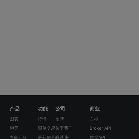
产品
功能
公司
商业
图表
行情
招聘
白标
聊天
跟单交易
关于我们
Broker API
专家问答
最新信号
联系我们
数据API