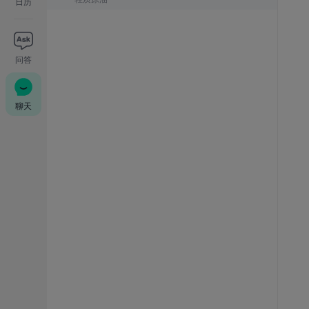
日历
问答
聊天