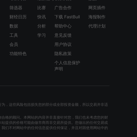
筛选器
比赛
广告合作
网页插件
财经日历
快讯
下载 FastBull
海报制作
数据
分析
帮助中心
代理计划
工具
学习
意见反馈
会员
用户协议
功能特色
隐私政策
个人信息保护
声明
行为，这些风险包括损失您的部分或全部投资金额，所以交易并非适
询合格的顾问。本网站的内容并非直接针对您，我们也未考虑您的财
本站提供的价格可能由做市商而非交易所提供。您做出的任何交易或
。我们不对网站中的任何信息提供任何保证，并且对因使用网站中的