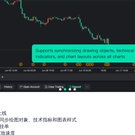
历史价格图表
上线

同步绘图对象、技术指标和图表样式

挂单

放速度
