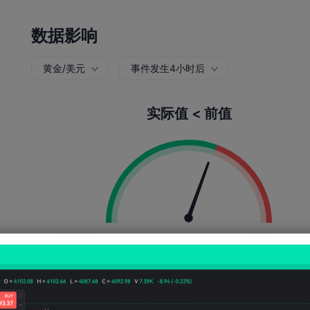
数据影响
黄金/美元
事件发生4小时后
实际值 < 前值
上涨概率:
61.04%
下跌概率:
38.9
上涨次数:
47
下跌次数:
30
平均波动:
237
Points
(0.13%)