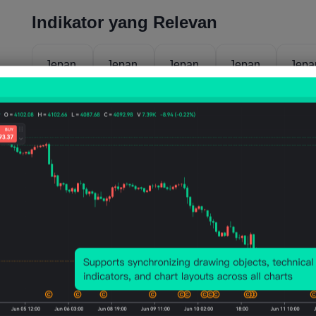
Indikator yang Relevan
Jepan
Jepan
Jepan
Jepan
Jepa
g
g
g PMI
g Nilai
g PM
Indeks
Indeks
Jasa
Awal
Kom
Non-
Manuf
IHS
PMI
ehen
Manuf
aktur
Market
Manuf
f - I
aktur
Besar
(Jul)
aktur -
Marki
Besar
BSI
IHS
(Jul)
BSI
(kuart
Markit
(kuart
al 2)
(Feb)
al 2)