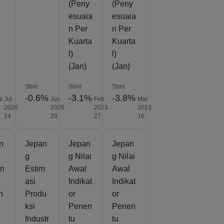
(Peny
(Peny
esuaia
esuaia
n Per
n Per
Kuarta
Kuarta
l)
l)
(Jan)
(Jan)
Sbnr
Sbnr
Sbnr
%
-0.6%
-3.1%
-3.8%
Jul
Jun
Feb
Mar
2026
2026
2023
2023
14
29
27
16
n
Jepan
Jepan
Jepan
g
g Nilai
g Nilai
an
Estim
Awal
Awal
asi
Indikat
Indikat
n
Produ
or
or
ksi
Penen
Penen
Industr
tu
tu