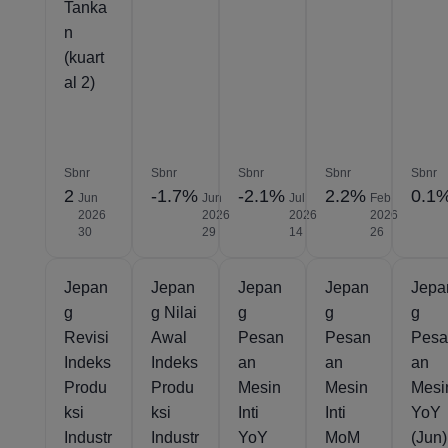
Tanka
n
(kuart
al 2)
Sbnr
Sbnr
Sbnr
Sbnr
Sbnr
2
-1.7%
-2.1%
2.2%
0.1
Jun
Jun
Jul
Feb
2026
2026
2026
2026
30
29
14
26
Jepan
Jepan
Jepan
Jepan
Jepa
g
g Nilai
g
g
g
Revisi
Awal
Pesan
Pesan
Pes
Indeks
Indeks
an
an
an
Produ
Produ
Mesin
Mesin
Mesi
ksi
ksi
Inti
Inti
YoY
Industr
Industr
YoY
MoM
(Jun)