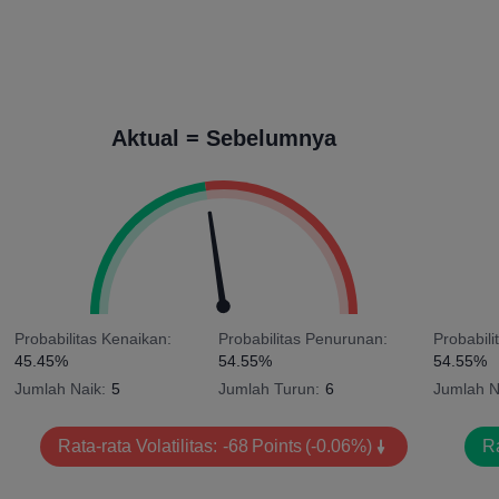
Aktual = Sebelumnya
Probabilitas Kenaikan:
Probabilitas Penurunan:
Probabili
45.45%
54.55%
54.55%
Jumlah Naik:
5
Jumlah Turun:
6
Jumlah N
Rata-rata Volatilitas:
-68
Points
(-0.06%)
Ra