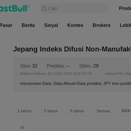
Cari
Cari
Produk
Grafik
Prod
Gratis S
Pasar
Berita
Sinyal
Pasar
Kontes
Berita
Brokers
Sinyal
Kont
Lebi
Jepang Indeks Difusi Non-Manufakt
Sbnr:
32
Prediksi.:
--
Sblm.:
29
Waktu Publikasi:
Jun 2026 23:00 16
(UTC+0)
Jadwal Rilis:
Bu
Interpretasi Data: Data Aktual>Data prediksi, JPY tren positi
1 tahun
2 tahun
5 tahun
Semua