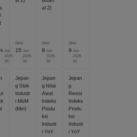
al 2)
(kuart
a
al 2)
Y
t
Sbnr
Sbnr
Sbnr
3%
15
8
9
Jun
Jun
Jun
Jun
2026
2026
2026
2026
30
30
30
30
n
Jepan
Jepan
Jepan
g Stok
g Nilai
g
ut
Industr
Awal
Revisi
tr
i MoM
Indeks
Indeks
al
(Mei)
Produ
Produ
ksi
ksi
Industr
Industr
i YoY
i YoY