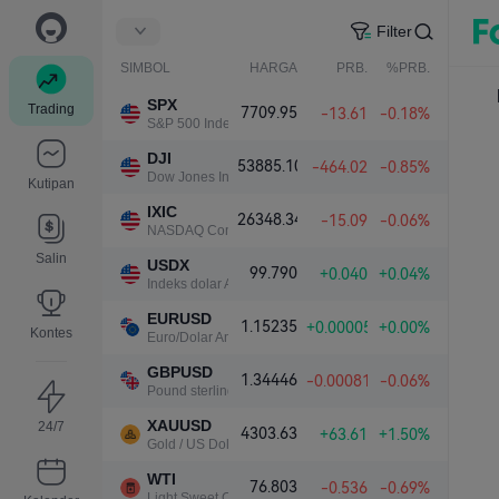
Filter
SIMBOL
HARGA
PRB.
%PRB.
SPX
Trading
7709.95
-13.61
-0.18%
S&P 500 Index
DJI
53885.10
-464.02
-0.85%
Dow Jones Industrial Average
Kutipan
IXIC
26348.34
-15.09
-0.06%
NASDAQ Composite Index
Salin
USDX
99.790
+0.040
+0.04%
Indeks dolar AS
EURUSD
1.15235
+0.00005
+0.00%
Kontes
Euro/Dolar Amerika
GBPUSD
1.34446
-0.00081
-0.06%
Pound sterling/Dolar Amerika
XAUUSD
24/7
4303.63
+63.61
+1.50%
Gold / US Dollar
WTI
76.803
-0.536
-0.69%
Light Sweet Crude Oil