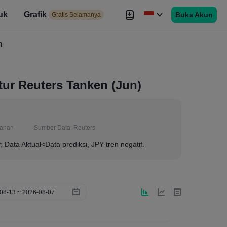
uk
Grafik
Buka Akun
elamanya
Gratis Selamanya
es
h
Brokers
Lebih
ur Reuters Tanken (Jun)
lanan
Sumber Data:
Reuters
f; Data Aktual<Data prediksi, JPY tren negatif.