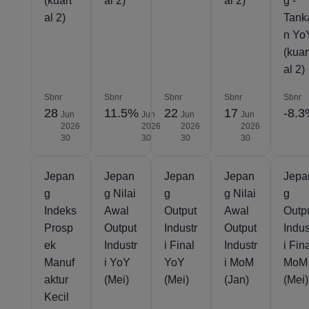
(kuart
al 2)
al 2)
g -
al 2)
Tank
n Yo
(kuar
al 2)
Sbnr
Sbnr
Sbnr
Sbnr
Sbnr
28
11.5%
22
17
-8.
Jun
Jun
Jun
Jun
2026
2026
2026
2026
30
30
30
30
Jepan
Jepan
Jepan
Jepan
Jepa
g
g Nilai
g
g Nilai
g
Indeks
Awal
Output
Awal
Outp
Prosp
Output
Industr
Output
Indus
ek
Industr
i Final
Industr
i Fin
Manuf
i YoY
YoY
i MoM
MoM
aktur
(Mei)
(Mei)
(Jan)
(Mei)
Kecil