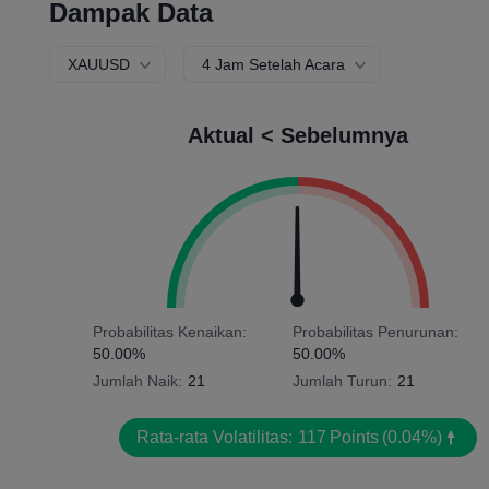
Dampak Data
XAUUSD
4 Jam Setelah Acara
Aktual < Sebelumnya
Probabilitas Kenaikan:
Probabilitas Penurunan:
50.00%
50.00%
Jumlah Naik:
21
Jumlah Turun:
21
Rata-rata Volatilitas:
117
Points
(0.04%)